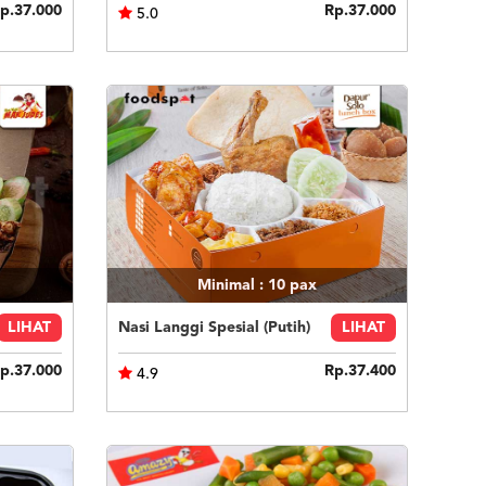
p.37.000
Rp.37.000
5.0
Minimal : 10
pax
LIHAT
Nasi Langgi Spesial (Putih)
LIHAT
p.37.000
Rp.37.400
4.9