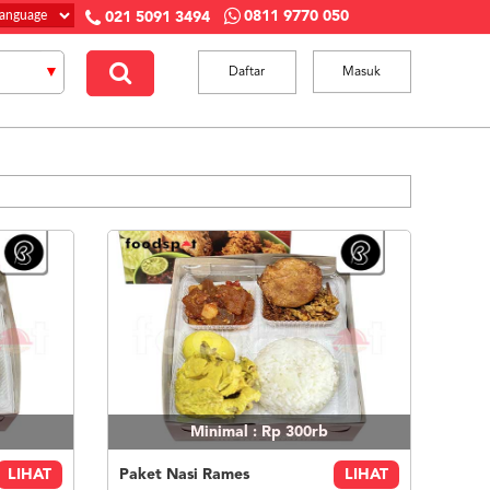
0811 9770 050
021 5091 3494
Daftar
Masuk
Minimal : Rp 300rb
LIHAT
Paket Nasi Rames
LIHAT