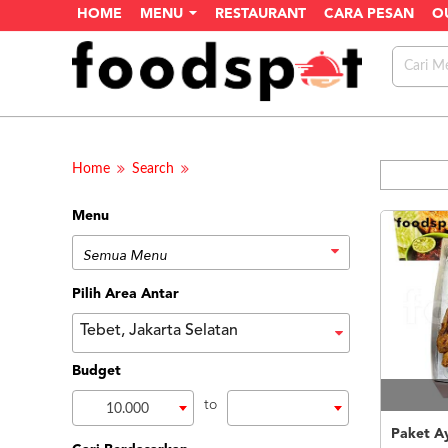
HOME
MENU
RESTAURANT
CARA PESAN
O
Home
Search
Menu
Pilih Area Antar
Tebet, Jakarta Selatan
Budget
to
10.000
Paket A