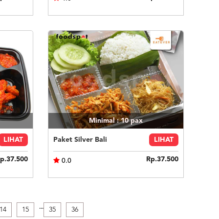
Minimal : 10
pax
LIHAT
Paket Silver Bali
LIHAT
p.37.500
Rp.37.500
0.0
.
.
.
14
15
35
36