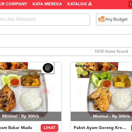
UR COMPANY
KATA MEREKA
KATALOG
1078 items found
Minimal : Rp 300rb
Minimal : Rp 300rb
yam Bakar Madu
LIHAT
Paket Ayam Goreng Kremes