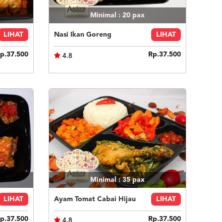
Minimal : 20
pax
LIHAT
Nasi Ikan Goreng
LIHAT
p.37.500
Rp.37.500
4.8
Minimal : 35
pax
LIHAT
Ayam Tomat Cabai Hijau
LIHAT
p.37.500
Rp.37.500
4.8