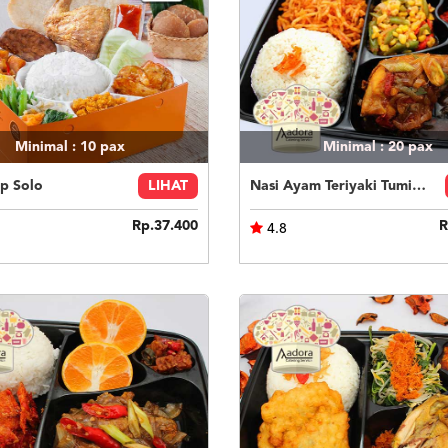
Minimal : 10
pax
Minimal : 20
pax
p Solo
LIHAT
Nasi Ayam Teriyaki Tumis Buncis Jagung
Rp.37.400
R
4.8