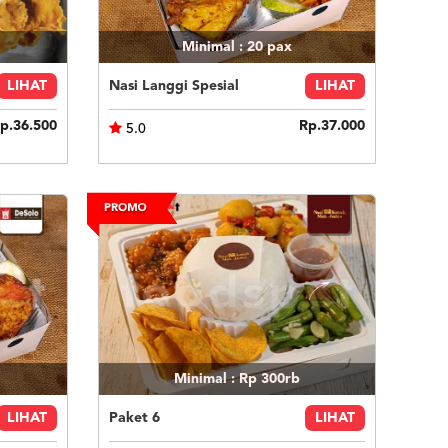
Minimal : 20
pax
LIHAT
Nasi Langgi Spesial
LIHAT
p.36.500
Rp.37.000
5.0
Minimal : Rp 300rb
LIHAT
Paket 6
LIHAT