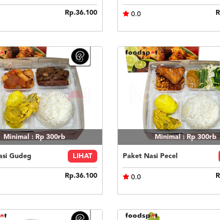
Rp.36.100
R
0.0
Minimal : Rp 300rb
Minimal : Rp 300rb
asi Gudeg
LIHAT
Paket Nasi Pecel
Rp.36.100
R
0.0