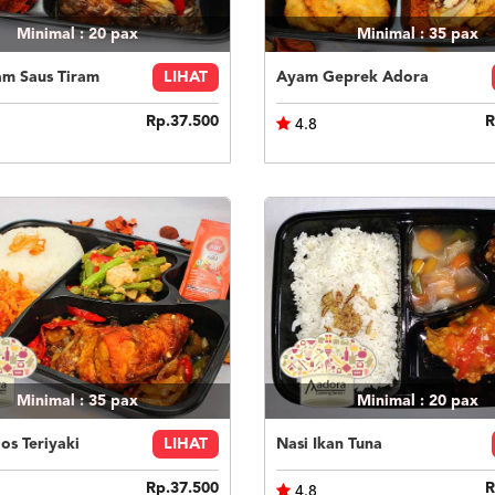
Minimal : 20
pax
Minimal : 35
pax
am Saus Tiram
LIHAT
Ayam Geprek Adora
Rp.37.500
R
4.8
Minimal : 35
pax
Minimal : 20
pax
s Teriyaki
LIHAT
Nasi Ikan Tuna
Rp.37.500
R
4.8