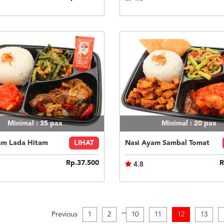
Minimal : 35
pax
Minimal : 20
pax
am Lada Hitam
LIHAT
Nasi Ayam Sambal Tomat
Rp.37.500
R
4.8
.
.
.
Previous
1
2
10
11
12
13