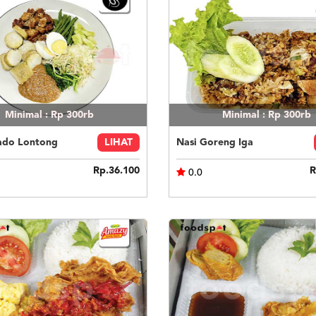
Minimal : Rp 300rb
Minimal : Rp 300rb
do Lontong
LIHAT
Nasi Goreng Iga
Rp.36.100
R
0.0