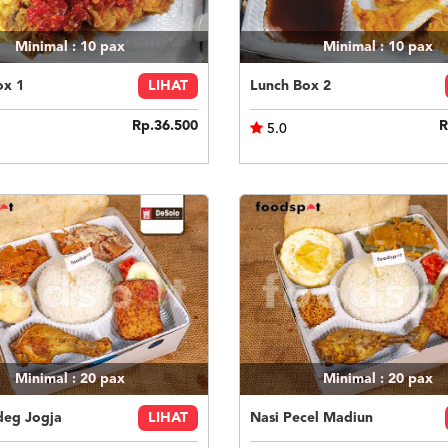
Minimal : 10
pax
Minimal : 10
pax
ox 1
LIHAT
Lunch Box 2
Rp.36.500
R
5.0
Minimal : 20
pax
Minimal : 20
pax
deg Jogja
LIHAT
Nasi Pecel Madiun