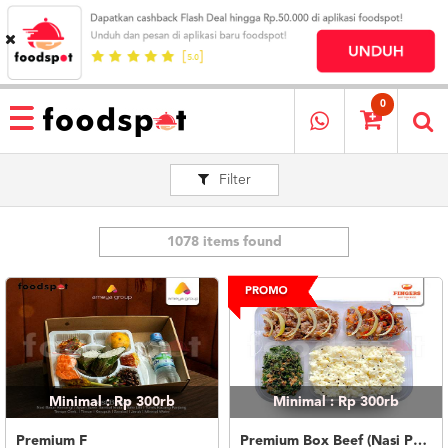
HOME
MENU
0
RESTAURANT
Filter
CARA
PESAN
OUR
COMPANY
1078 items found
KATA
MEREKA
KATALOG
LOYALTY
PROGRAM
Minimal : Rp 300rb
Minimal : Rp 300rb
FAQ
ABOUT
Premium F
Premium Box Beef (Nasi Putih)