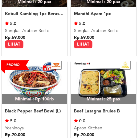
Minimal : 20
pax
Minimal : 20
pax
Kebuli Kambing 1pc Beras Basmati
Mandhi Ayam 1pc
5.0
5.0
Sungkar Arabian Resto
Sungkar Arabian Resto
Rp.69.000
Rp.69.000
LIHAT
LIHAT
Minimal : Rp 100rb
Minimal : 25
pax
Black Pepper Beef Bowl (L)
Beef Lasagna Brulee B
5.0
0.0
Yoshinoya
Apron Kitchen
Rp.70.000
Rp.70.000