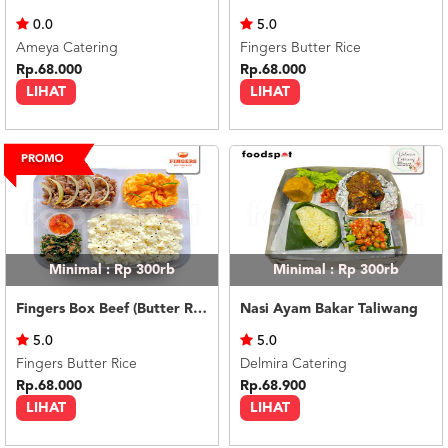
US
0.0
5.0
CATERERS
Ameya Catering
Fingers Butter Rice
BLOG
Rp.68.000
Rp.68.000
LIHAT
LIHAT
TERMS
&
CONDITIONS
CALL
CENTER
021
5091
3494
LOGIN
DAFTAR
Minimal : Rp 300rb
Minimal : Rp 300rb
Fingers Box Beef (Butter Rice)
Nasi Ayam Bakar Taliwang
5.0
5.0
Fingers Butter Rice
Delmira Catering
Rp.68.000
Rp.68.900
LIHAT
LIHAT