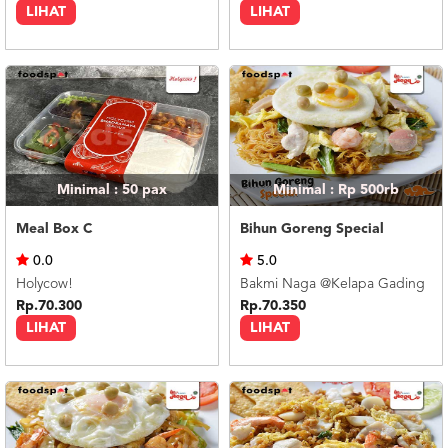
LIHAT
LIHAT
Minimal : 50
pax
Minimal : Rp 500rb
Meal Box C
Bihun Goreng Special
0.0
5.0
Holycow!
Bakmi Naga @Kelapa Gading
Rp.70.300
Rp.70.350
LIHAT
LIHAT