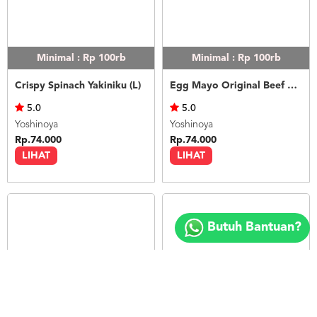
Minimal : Rp 100rb
Minimal : Rp 100rb
Crispy Spinach Yakiniku (L)
Egg Mayo Original Beef Bowl (L)
5.0
5.0
Yoshinoya
Yoshinoya
Rp.74.000
Rp.74.000
LIHAT
LIHAT
Copyright
©
Butuh Bantuan?
2018
FOODSPOT.CO.ID
Minimal : Rp 100rb
Minimal : Rp 100rb
Red Hot Chili Original Beef Bowl (L)
Red Hot Chili Yakiniku Beef Bowl (L)