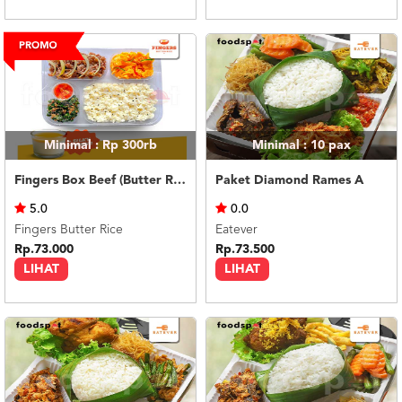
Minimal : Rp 300rb
Minimal : 10
pax
Fingers Box Beef (Butter Rice) Silky Pudding
Paket Diamond Rames A
5.0
0.0
Fingers Butter Rice
Eatever
Rp.73.000
Rp.73.500
LIHAT
LIHAT