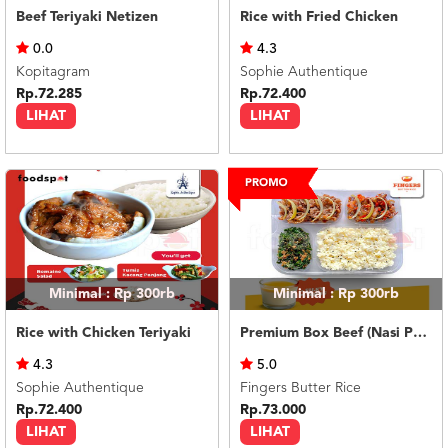
Beef Teriyaki Netizen
Rice with Fried Chicken
0.0
4.3
Kopitagram
Sophie Authentique
Rp.72.285
Rp.72.400
LIHAT
LIHAT
Minimal : Rp 300rb
Minimal : Rp 300rb
Rice with Chicken Teriyaki
Premium Box Beef (Nasi Putih) Silky Pudding
4.3
5.0
Sophie Authentique
Fingers Butter Rice
Rp.72.400
Rp.73.000
LIHAT
LIHAT