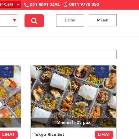
0811 9770 050
021 5091 3494
Daftar
Masuk
Minimal : 25
pax
LIHAT
Tokyo Rice Set
LIHAT