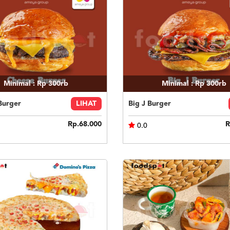
Minimal : Rp 300rb
Minimal : Rp 300rb
Burger
LIHAT
Big J Burger
Rp.68.000
R
0.0