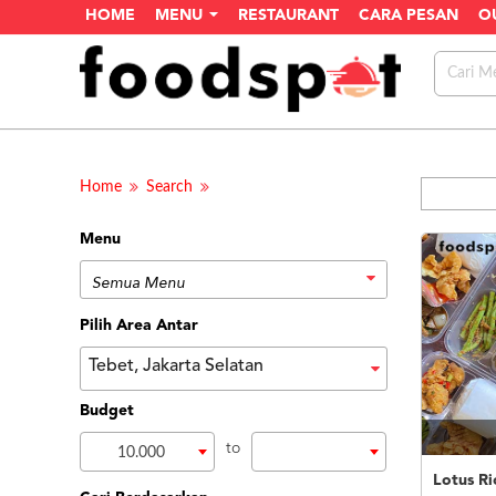
HOME
MENU
RESTAURANT
CARA PESAN
O
Home
Search
Menu
Pilih Area Antar
Tebet, Jakarta Selatan
Budget
to
10.000
Lotus Ri