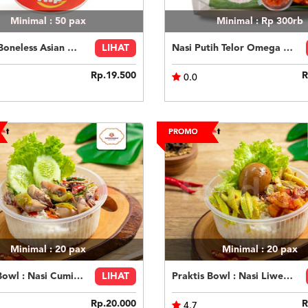
Minimal : 50
pax
Minimal : Rp 300rb
ChiMat Boneless Asian Honey Soy
LIHAT
Nasi Putih Telor Omega Tahu Tempe
Rp.19.500
R
0.0
Minimal : 20
pax
Minimal : 20
pax
Praktis Bowl : Nasi Cumi Asin
LIHAT
Praktis Bowl : Nasi Liwet Ayam Suwir
Rp.20.000
R
4.7