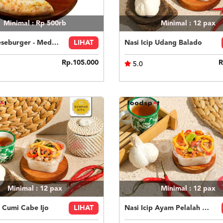
Minimal : Rp 500rb
Minimal : 12
pax
Pie Cheeseburger - Medium
LIHAT
Nasi Icip Udang Balado
Rp.105.000
R
5.0
Minimal : 12
pax
Minimal : 12
pax
p Cumi Cabe Ijo
LIHAT
Nasi Icip Ayam Pelalah Bali