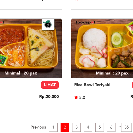
Minimal : 20
pax
Minimal : 20
pax
LIHAT
Rica Bowl Teriyaki
Rp.20.000
R
5.0
.
.
.
Previous
1
2
3
4
5
6
35