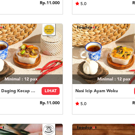
Rp.11.000
R
5.0
Minimal : 12
pax
Minimal : 12
pax
Nasi Icip Daging Kecap Pete
LIHAT
Nasi Icip Ayam Woku
Rp.11.000
R
5.0