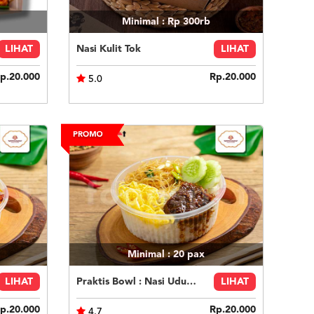
Minimal : Rp 300rb
LIHAT
Nasi Kulit Tok
LIHAT
p.20.000
Rp.20.000
5.0
Minimal : 20
pax
LIHAT
Praktis Bowl : Nasi Uduk Semur Daging
LIHAT
p.20.000
Rp.20.000
4.7