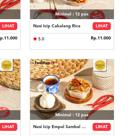
Minimal : 12
pax
LIHAT
Nasi Icip Cakalang Rica
LIHAT
p.11.000
Rp.11.000
5.0
Minimal : 12
pax
LIHAT
Nasi Icip Empal Sambal Kutai
LIHAT