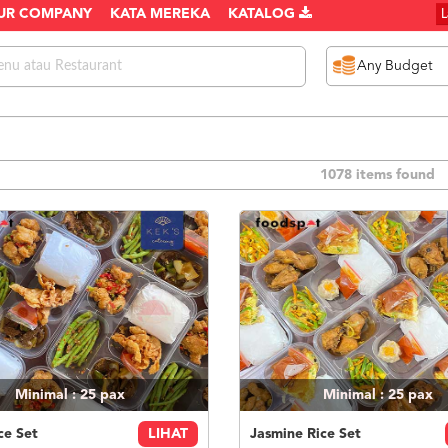
UR COMPANY
KATA MEREKA
KATALOG
1078 items found
Minimal : 25
pax
Minimal : 25
pax
ce Set
LIHAT
Jasmine Rice Set