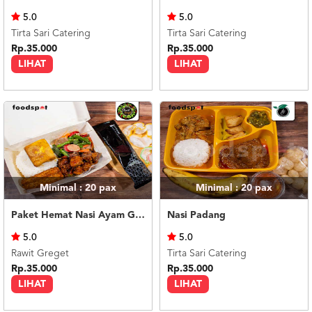
US
5.0
5.0
CATERERS
Tirta Sari Catering
Tirta Sari Catering
BLOG
Rp.35.000
Rp.35.000
LIHAT
LIHAT
TERMS
&
CONDITIONS
CALL
CENTER
021
5091
3494
LOGIN
DAFTAR
Minimal : 20
pax
Minimal : 20
pax
Paket Hemat Nasi Ayam Goreng Mentega
Nasi Padang
5.0
5.0
Rawit Greget
Tirta Sari Catering
Rp.35.000
Rp.35.000
LIHAT
LIHAT