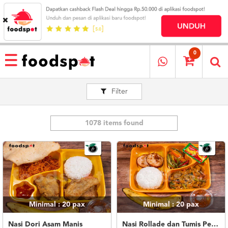
HOME
MENU
0
RESTAURANT
Filter
CARA
PESAN
OUR
COMPANY
1078 items found
KATA
MEREKA
KATALOG
LOYALTY
PROGRAM
Minimal : 20
pax
Minimal : 20
pax
FAQ
ABOUT
Nasi Dori Asam Manis
Nasi Rollade dan Tumis Pelangi