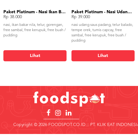
Paket Platinum - Nasi Ikan Bakar
Paket Platinum - Nasi Udang Saus Padang
Rp 38.000
Rp 39.000
nasi, ikan bakar nila, telur, gorengan,
nasi udang saus padang, telur balado,
free sambal, free kerupuk, free buah /
tempe orek, tumis capcay, free
pudding
sambal, free kerupuk, free buah /
pudding
Lihat
Lihat
Copyright © 2026 FOODSPOT.CO.ID :: PT. KLIK EAT INDONESI