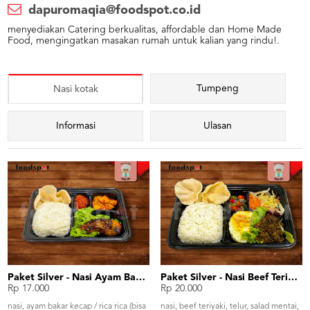
dapuromaqia@foodspot.co.id
menyediakan Catering berkualitas, affordable dan Home Made
Food, mengingatkan masakan rumah untuk kalian yang rindu!.
Tumpeng
Nasi kotak
Informasi
Ulasan
Paket Silver - Nasi Ayam Bakar
Paket Silver - Nasi Beef Teriyaki
Rp 17.000
Rp 20.000
nasi, ayam bakar kecap / rica rica (bisa
nasi, beef teriyaki, telur, salad mentai,