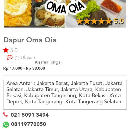
US
CATERERS
BLOG
5.0
TERMS
&
CONDITIONS
Dapur Oma Qia
5.0
CALL
CENTER
(1) Ulasan
021
5091
Kisaran Harga :
3494
Rp 17.000 - Rp 38.000
LOGIN
DAFTAR
Area Antar :
Jakarta Barat, Jakarta Pusat, Jakarta
Selatan, Jakarta Timur, Jakarta Utara, Kabupaten
Bekasi, Kabupaten Tangerang, Kota Bekasi, Kota
Depok, Kota Tangerang, Kota Tangerang Selatan
021 5091 3494
08119770050