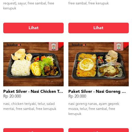
request), sayur, free sambal, free
free sambal, free kerupuk
kerupuk
Lihat
Lihat
Paket Silver - Nasi Chicken Teriyaki
Paket Silver - Nasi Goreng Nanas Geprek Mozza
Rp 20.000
Rp 20.000
nasi, chicken teriyaki, telur, salad
nasi goreng nanas, ayam geprek
mentai, free sambal, free kerupuk
mozza, telur, free sambal, free
kerupuk