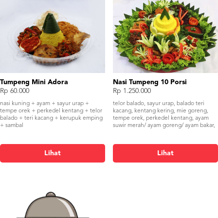
Tumpeng Mini Adora
Nasi Tumpeng 10 Porsi
Rp 60.000
Rp 1.250.000
nasi kuning + ayam + sayur urap +
telor balado, sayur urap, balado teri
tempe orek + perkedel kentang + telor
kacang, kentang kering, mie goreng,
balado + teri kacang + kerupuk emping
tempe orek, perkedel kentang, ayam
+ sambal
suwir merah/ ayam goreng/ ayam bakar,
Lihat
Lihat