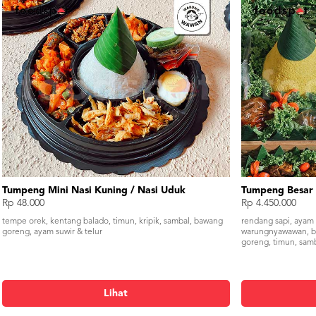
Tumpeng Mini Nasi Kuning / Nasi Uduk
Tumpeng Besar 
Rp 48.000
Rp 4.450.000
tempe orek, kentang balado, timun, kripik, sambal, bawang
rendang sapi, ayam 
goreng, ayam suwir & telur
warungnyawawan, bu
goreng, timun, samb
Lihat