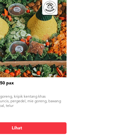
50 pax
goreng, kripik kentang khas
ncis, pergedel, mie goreng, bawang
al, telur
Lihat