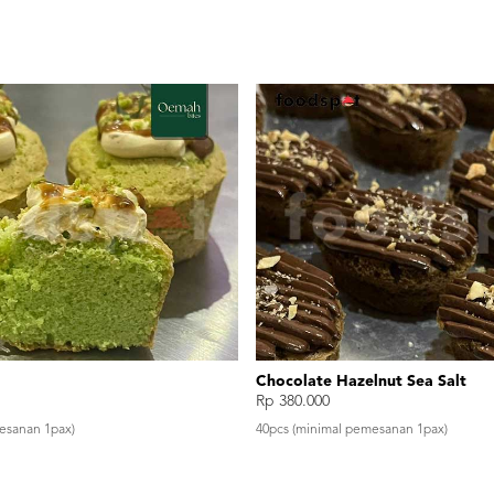
Lihat
Lihat
Kurma Cake
Rp 400.000
esanan 1pax)
40pcs (minimal pemesanan 1pax)