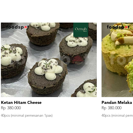
Lihat
Mocca Nougat
Ube Cheese
Rp 380.000
Rp 380.000
40pcs (minimal pemesanan 1pax)
40pcs (minimal pem