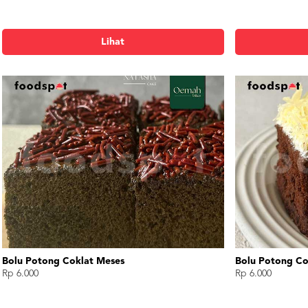
Lihat
Donut Coklat Meses
Donut Keju
Rp 7.000
Rp 7.000
1pcs
1pcs