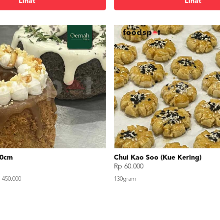
Lihat
Lihat
10cm
Chui Kao Soo (Kue Kering)
Rp 60.000
 450.000
130gram