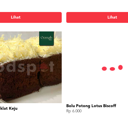
Lihat
Lihat
Roti Coklat Kacang
Rp 8.000