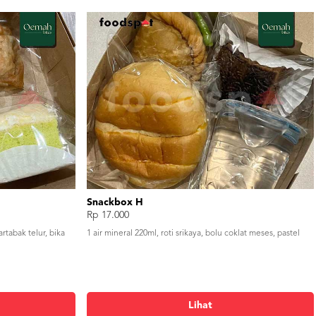
Snackbox H
Rp 17.000
rtabak telur, bika
1 air mineral 220ml, roti srikaya, bolu coklat meses, pastel
Lihat