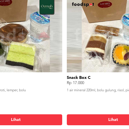
Snack Box C
Rp 17.000
roti, lemper, bolu
1 air mineral 220ml, bolu gulung, risol, p
Lihat
Lihat