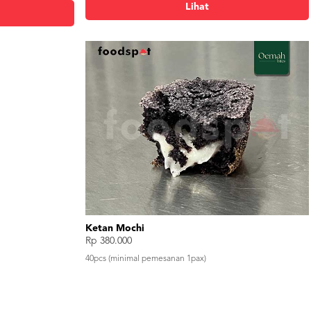
Lihat
Chocolate Hazelnut Sea Salt
Rp 380.000
40pcs (minimal pemesanan 1pax)