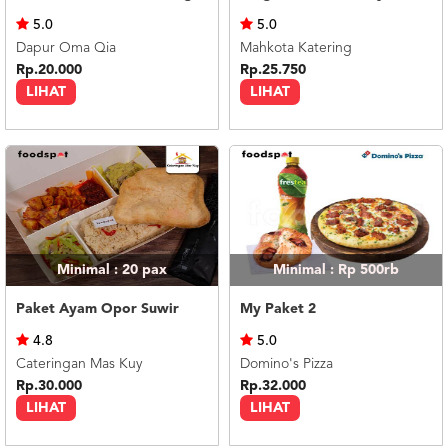
US
5.0
5.0
CATERERS
Dapur Oma Qia
Mahkota Katering
BLOG
Rp.20.000
Rp.25.750
LIHAT
LIHAT
TERMS
&
CONDITIONS
CALL
CENTER
021
5091
3494
LOGIN
DAFTAR
Minimal : 20
pax
Minimal : Rp 500rb
Paket Ayam Opor Suwir
My Paket 2
4.8
5.0
Cateringan Mas Kuy
Domino's Pizza
Rp.30.000
Rp.32.000
LIHAT
LIHAT