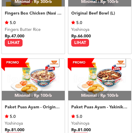
Minimal : Rp 300rb
Minimal : Rp 100rb
Fingers Box Chicken (Nasi Putih) Silky Pudding
Original Beef Bowl (L)
5.0
5.0
Fingers Butter Rice
Yoshinoya
Rp.47.000
Rp.66.000
LIHAT
LIHAT
Minimal : Rp 100rb
Minimal : Rp 100rb
Paket Puas Ayam - Original Beef Paket Puas (R)
Paket Puas Ayam - Yakiniku Beef Paket Puas (R)
5.0
5.0
Yoshinoya
Yoshinoya
Rp.81.000
Rp.81.000