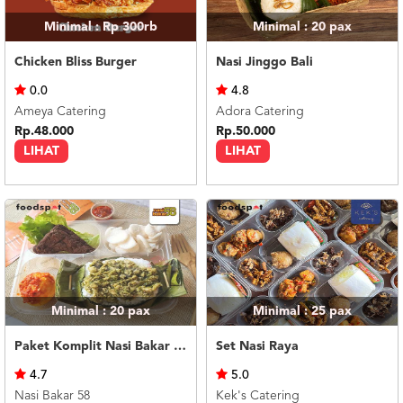
Minimal : Rp 300rb
Minimal : 20
pax
Chicken Bliss Burger
Nasi Jinggo Bali
0.0
4.8
Ameya Catering
Adora Catering
Rp.48.000
Rp.50.000
LIHAT
LIHAT
Minimal : 20
pax
Minimal : 25
pax
Paket Komplit Nasi Bakar Ayam Cabe Ijo
Set Nasi Raya
4.7
5.0
Nasi Bakar 58
Kek's Catering