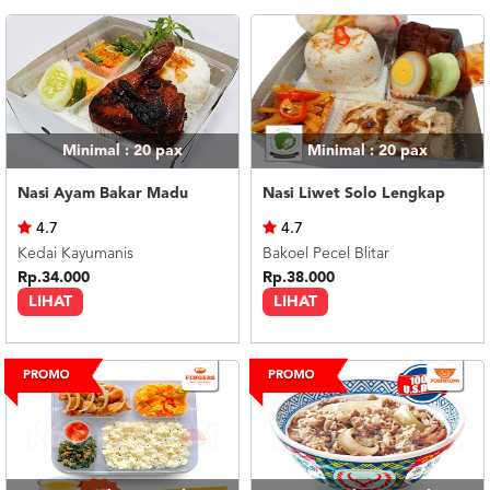
Minimal : 20
pax
Minimal : 20
pax
Nasi Ayam Bakar Madu
Nasi Liwet Solo Lengkap
4.7
4.7
Kedai Kayumanis
Bakoel Pecel Blitar
Rp.34.000
Rp.38.000
LIHAT
LIHAT