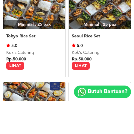
Minimal : 25
pax
Minimal : 25
pax
Tokyo Rice Set
Seoul Rice Set
5.0
5.0
Kek's Catering
Kek's Catering
Rp.50.000
Rp.50.000
LIHAT
LIHAT
Copyright
©
Butuh Bantuan?
2018
FOODSPOT.CO.ID
Minimal : 25
pax
Minimal : 20
pax
Bangkok Rice Set
Nasi Ayam Betutu Bali