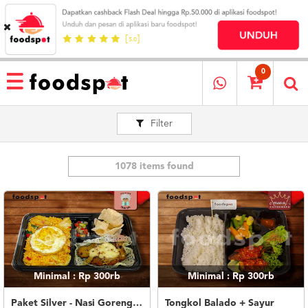
HOME
MENU
0
RESTAURANT
Filter
CARA
PESAN
OUR
COMPANY
1078 items found
KATA
MEREKA
KATALOG
LOYALTY
PROGRAM
Minimal : Rp 300rb
Minimal : Rp 300rb
FAQ
ABOUT
Paket Silver - Nasi Goreng Nanas Geprek Mozza
Tongkol Balado + Sayur