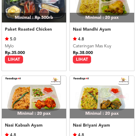
Minimal : Rp 500rb
Minimal : 20
pax
Paket Roasted Chicken
Nasi Mandhi Ayam
5.0
4.8
Mylo
Cateringan Mas Kuy
Rp.35.000
Rp.38.000
LIHAT
LIHAT
Minimal : 20
pax
Minimal : 20
pax
Nasi Kabsah Ayam
Nasi Briyani Ayam
4.8
4.8