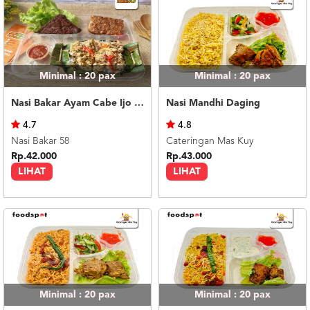
Minimal : 20
pax
Minimal : 20
pax
Nasi Bakar Ayam Cabe Ijo + Tahu Tempe
Nasi Mandhi Daging
4.7
4.8
Nasi Bakar 58
Cateringan Mas Kuy
Rp.42.000
Rp.43.000
LIHAT
LIHAT
Minimal : 20
pax
Minimal : 20
pax