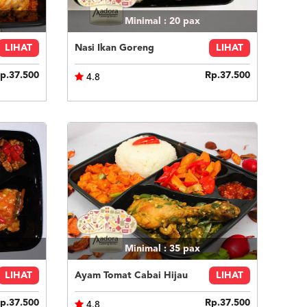
Minimal : 20
pax
LIHAT
Nasi Ikan Goreng
LIHAT
p.37.500
Rp.37.500
4.8
Minimal : 35
pax
LIHAT
Ayam Tomat Cabai Hijau
LIHAT
p.37.500
Rp.37.500
4.8