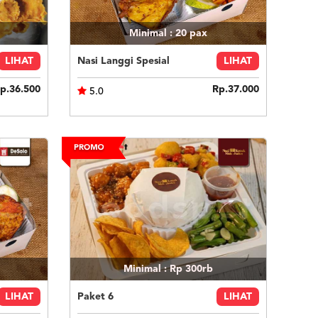
Minimal : 20
pax
LIHAT
Nasi Langgi Spesial
LIHAT
p.36.500
Rp.37.000
5.0
Minimal : Rp 300rb
LIHAT
Paket 6
LIHAT