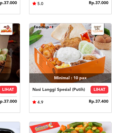
p.37.000
Rp.37.000
5.0
Minimal : 10
pax
LIHAT
Nasi Langgi Spesial (Putih)
LIHAT
p.37.000
Rp.37.400
4.9