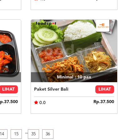
Minimal : 10
pax
LIHAT
Paket Silver Bali
LIHAT
p.37.500
Rp.37.500
0.0
.
.
.
14
15
35
36