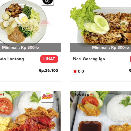
Minimal : Rp 300rb
Minimal : Rp 300rb
do Lontong
LIHAT
Nasi Goreng Iga
Rp.36.100
R
0.0