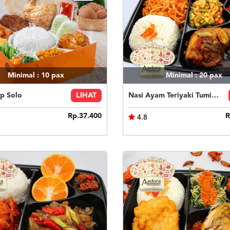
Minimal : 10
pax
Minimal : 20
pax
p Solo
LIHAT
Nasi Ayam Teriyaki Tumis Buncis Jagung
Rp.37.400
R
4.8