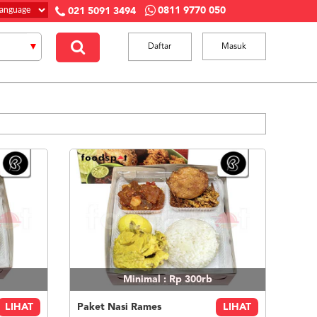
0811 9770 050
021 5091 3494
Daftar
Masuk
Minimal : Rp 300rb
LIHAT
Paket Nasi Rames
LIHAT