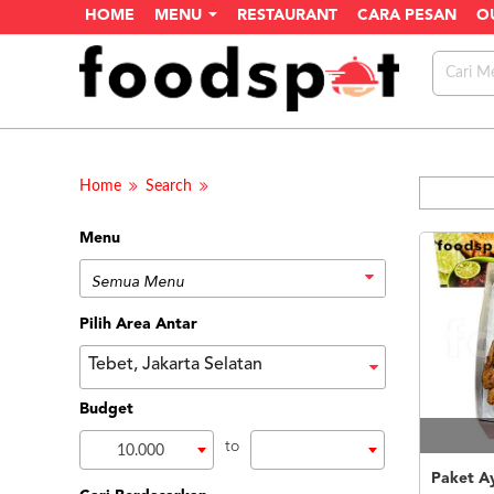
HOME
MENU
RESTAURANT
CARA PESAN
O
Home
Search
Menu
Pilih Area Antar
Tebet, Jakarta Selatan
Budget
to
10.000
Paket A