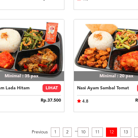
Minimal : 35
pax
Minimal : 20
pax
am Lada Hitam
LIHAT
Nasi Ayam Sambal Tomat
Rp.37.500
R
4.8
.
.
.
Previous
1
2
10
11
12
13