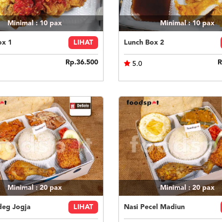
Minimal : 10
pax
Minimal : 10
pax
ox 1
LIHAT
Lunch Box 2
Rp.36.500
R
5.0
Minimal : 20
pax
Minimal : 20
pax
deg Jogja
LIHAT
Nasi Pecel Madiun