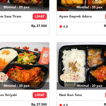
Minimal : 20
pax
Minimal : 35
pax
am Saus Tiram
LIHAT
Ayam Geprek Adora
Rp.37.500
R
4.8
Minimal : 35
pax
Minimal : 20
pax
s Teriyaki
LIHAT
Nasi Ikan Tuna
Rp.37.500
R
4.8