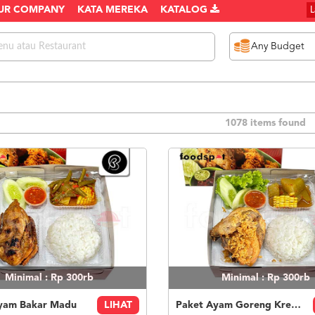
UR COMPANY
KATA MEREKA
KATALOG
1078 items found
Minimal : Rp 300rb
Minimal : Rp 300rb
yam Bakar Madu
LIHAT
Paket Ayam Goreng Kremes