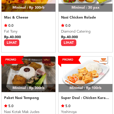
Minimal : Rp 300rb
Minimal : 30
pax
Mac & Cheese
Nasi Chicken Rolade
0.0
0.0
Fat Tony
Diamond Catering
Rp.40.000
Rp.40.000
LIHAT
LIHAT
Minimal : Rp 300rb
Minimal : Rp 100rb
Paket Nasi Tempong
Super Deal : Chicken Karaage (4 pcs)
5.0
5.0
Nasi Kotak Mak Judes
Yoshinoya