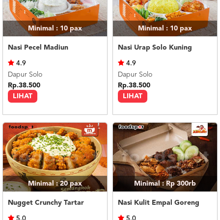
Minimal : 10
pax
Minimal : 10
pax
Nasi Pecel Madiun
Nasi Urap Solo Kuning
4.9
4.9
Dapur Solo
Dapur Solo
Rp.38.500
Rp.38.500
LIHAT
LIHAT
Minimal : 20
pax
Minimal : Rp 300rb
Nugget Crunchy Tartar
Nasi Kulit Empal Goreng
5.0
5.0