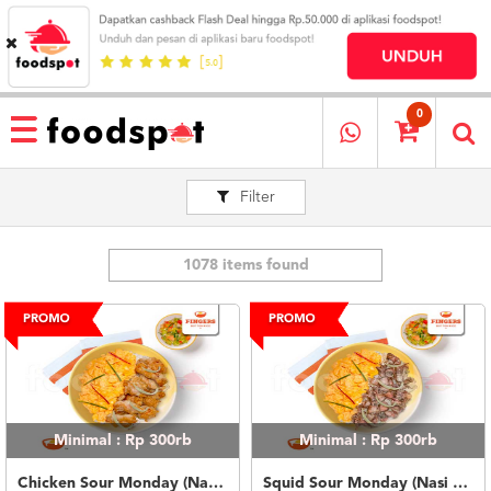
HOME
MENU
0
RESTAURANT
Filter
CARA
PESAN
OUR
COMPANY
1078 items found
KATA
MEREKA
KATALOG
LOYALTY
PROGRAM
Minimal : Rp 300rb
Minimal : Rp 300rb
FAQ
ABOUT
Chicken Sour Monday (Nasi Putih)
Squid Sour Monday (Nasi Putih)