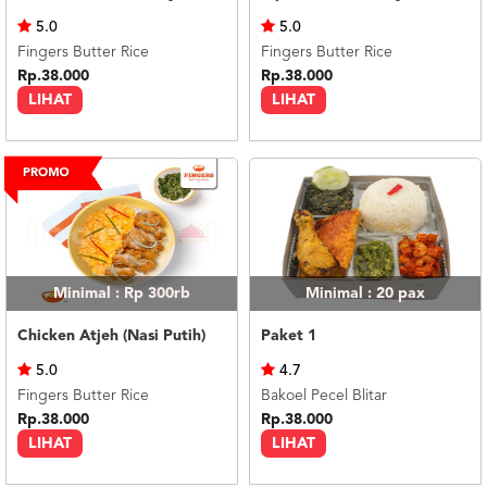
US
5.0
5.0
CATERERS
Fingers Butter Rice
Fingers Butter Rice
BLOG
Rp.38.000
Rp.38.000
LIHAT
LIHAT
TERMS
&
CONDITIONS
CALL
CENTER
021
5091
3494
LOGIN
DAFTAR
Minimal : Rp 300rb
Minimal : 20
pax
Chicken Atjeh (Nasi Putih)
Paket 1
5.0
4.7
Fingers Butter Rice
Bakoel Pecel Blitar
Rp.38.000
Rp.38.000
LIHAT
LIHAT