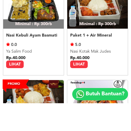
Minimal : Rp 300rb
Minimal : Rp 300rb
Nasi Kebuli Ayam Basmati
Paket 1 + Air Mineral
0.0
5.0
Ya Salim Food
Nasi Kotak Mak Judes
Rp.40.000
Rp.40.000
LIHAT
LIHAT
Copyright
©
Butuh Bantuan?
2018
FOODSPOT.CO.ID
Minimal : Rp 300rb
Minimal : Rp 300rb
Paket 3 + Air Mineral
Nasi Tutug Oncom Ayam Tahu Tempe