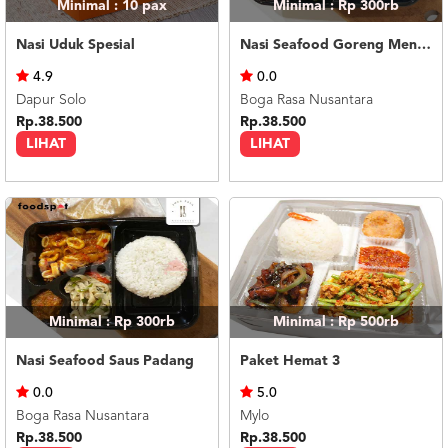
Minimal : 10
pax
Minimal : Rp 300rb
Nasi Uduk Spesial
Nasi Seafood Goreng Mentega
4.9
0.0
Dapur Solo
Boga Rasa Nusantara
Rp.38.500
Rp.38.500
LIHAT
LIHAT
Minimal : Rp 300rb
Minimal : Rp 500rb
Nasi Seafood Saus Padang
Paket Hemat 3
0.0
5.0
Boga Rasa Nusantara
Mylo
Rp.38.500
Rp.38.500