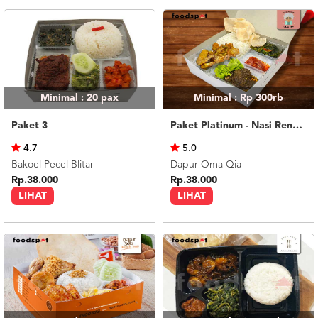
Minimal : 20
pax
Minimal : Rp 300rb
Paket 3
Paket Platinum - Nasi Rendang
4.7
5.0
Bakoel Pecel Blitar
Dapur Oma Qia
Rp.38.000
Rp.38.000
LIHAT
LIHAT