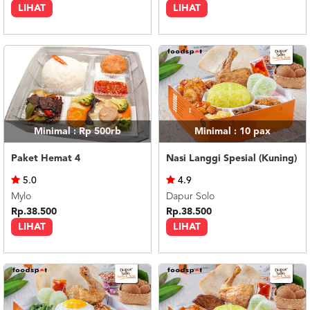
LIHAT
LIHAT
Minimal : Rp 500rb
Minimal : 10
pax
Paket Hemat 4
Nasi Langgi Spesial (Kuning)
5.0
4.9
Mylo
Dapur Solo
Rp.38.500
Rp.38.500
LIHAT
LIHAT