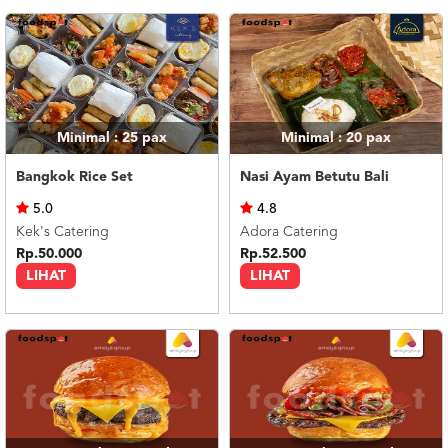
Minimal : 25
pax
Minimal : 20
pax
Bangkok Rice Set
Nasi Ayam Betutu Bali
5.0
4.8
Kek's Catering
Adora Catering
Rp.50.000
Rp.52.500
LIHAT
LIHAT