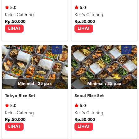
US
5.0
5.0
CATERERS
Kek's Catering
Kek's Catering
BLOG
Rp.50.000
Rp.50.000
LIHAT
LIHAT
TERMS
&
CONDITIONS
CALL
CENTER
021
5091
3494
LOGIN
DAFTAR
Minimal : 25
pax
Minimal : 25
pax
Tokyo Rice Set
Seoul Rice Set
5.0
5.0
Kek's Catering
Kek's Catering
Rp.50.000
Rp.50.000
LIHAT
LIHAT