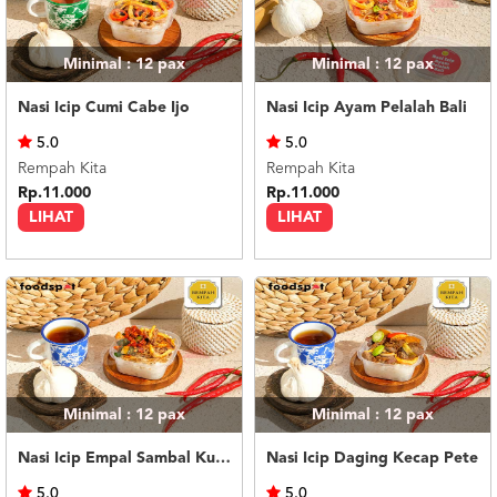
Minimal : 12
pax
Minimal : 12
pax
Nasi Icip Cumi Cabe Ijo
Nasi Icip Ayam Pelalah Bali
5.0
5.0
Rempah Kita
Rempah Kita
Rp.11.000
Rp.11.000
LIHAT
LIHAT
Minimal : 12
pax
Minimal : 12
pax
Nasi Icip Empal Sambal Kutai
Nasi Icip Daging Kecap Pete
5.0
5.0