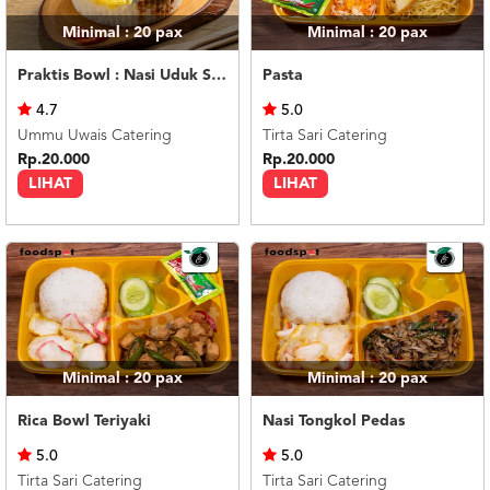
Minimal : 20
pax
Minimal : 20
pax
Praktis Bowl : Nasi Uduk Semur Daging
Pasta
4.7
5.0
Ummu Uwais Catering
Tirta Sari Catering
Rp.20.000
Rp.20.000
LIHAT
LIHAT
Minimal : 20
pax
Minimal : 20
pax
Rica Bowl Teriyaki
Nasi Tongkol Pedas
5.0
5.0
Tirta Sari Catering
Tirta Sari Catering