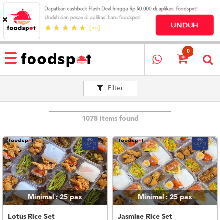
HOME
MENU
0
RESTAURANT
Filter
CARA
PESAN
OUR
COMPANY
1078 items found
KATA
MEREKA
KATALOG
LOYALTY
PROGRAM
Minimal : 25
pax
Minimal : 25
pax
FAQ
ABOUT
Lotus Rice Set
Jasmine Rice Set