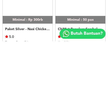
Minimal : Rp 300rb
Minimal : 50
pax
Copyright
Paket Silver - Nasi Chicken Teriyaki
ChiMat Boneless Sambal Matah
©
Butuh Bantuan?
2018
5.0
5.0
FOODSPOT.CO.ID
Dapur Oma Qia
Kopi Kenangan
Rp.20.000
Rp.21.500
LIHAT
LIHAT
Minimal : Rp 300rb
Minimal : Rp 300rb
Nasi Kulit & Terong Goreng
Nasi Kulit Tahu / Tempe