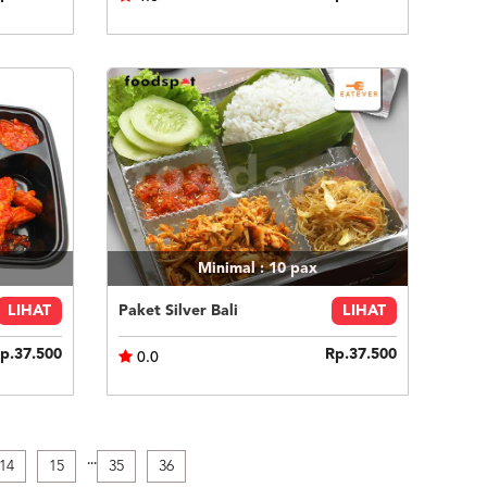
Minimal : 10
pax
LIHAT
Paket Silver Bali
LIHAT
p.37.500
Rp.37.500
0.0
.
.
.
14
15
35
36