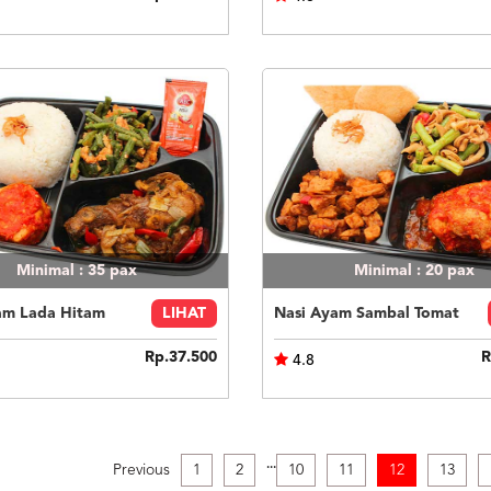
Minimal : 35
pax
Minimal : 20
pax
am Lada Hitam
LIHAT
Nasi Ayam Sambal Tomat
Rp.37.500
R
4.8
.
.
.
Previous
1
2
10
11
12
13