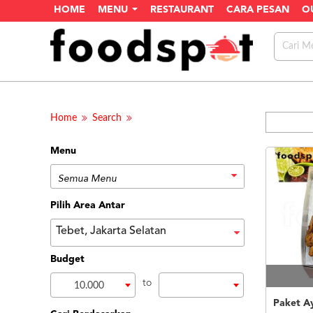
HOME
MENU
RESTAURANT
CARA PESAN
O
Home
Search
Menu
Pilih Area Antar
Tebet, Jakarta Selatan
Budget
to
10.000
Paket A