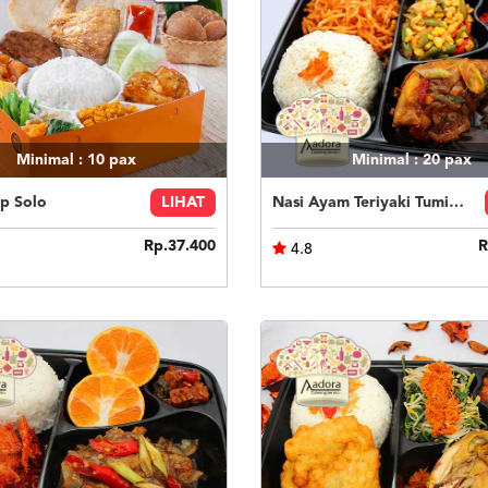
Minimal : 10
pax
Minimal : 20
pax
p Solo
LIHAT
Nasi Ayam Teriyaki Tumis Buncis Jagung
Rp.37.400
R
4.8