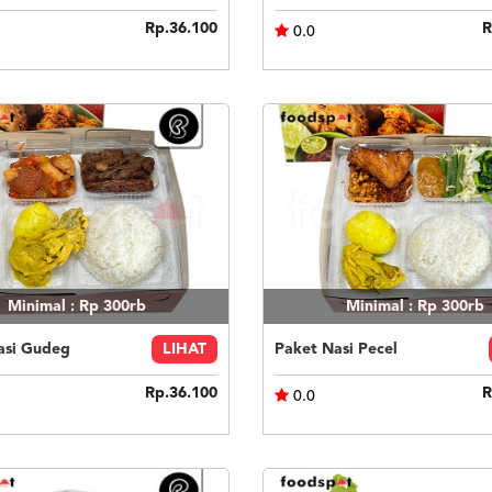
Rp.36.100
R
0.0
Minimal : Rp 300rb
Minimal : Rp 300rb
asi Gudeg
LIHAT
Paket Nasi Pecel
Rp.36.100
R
0.0