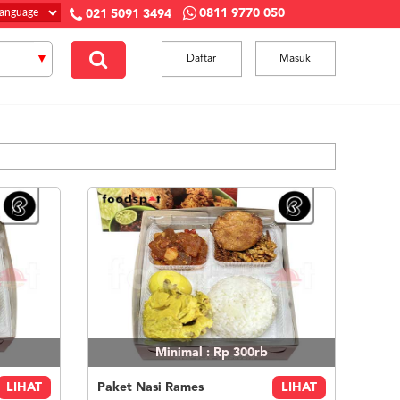
0811 9770 050
021 5091 3494
Daftar
Masuk
Minimal : Rp 300rb
LIHAT
Paket Nasi Rames
LIHAT