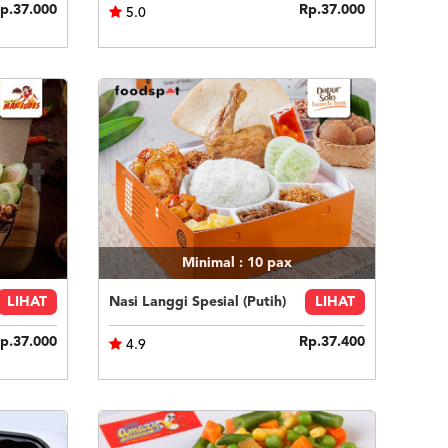
p.37.000
Rp.37.000
5.0
Minimal : 10
pax
LIHAT
Nasi Langgi Spesial (Putih)
LIHAT
p.37.000
Rp.37.400
4.9