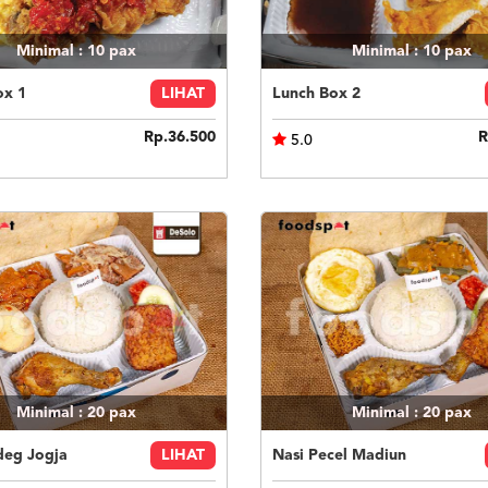
Minimal : 10
pax
Minimal : 10
pax
ox 1
LIHAT
Lunch Box 2
Rp.36.500
R
5.0
Minimal : 20
pax
Minimal : 20
pax
deg Jogja
LIHAT
Nasi Pecel Madiun