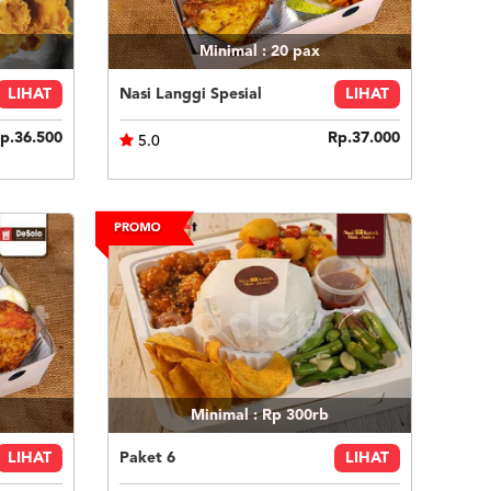
Minimal : 20
pax
LIHAT
Nasi Langgi Spesial
LIHAT
p.36.500
Rp.37.000
5.0
Minimal : Rp 300rb
LIHAT
Paket 6
LIHAT