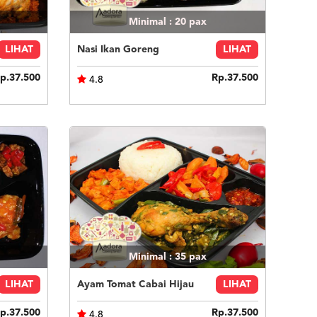
Minimal : 20
pax
LIHAT
Nasi Ikan Goreng
LIHAT
p.37.500
Rp.37.500
4.8
Minimal : 35
pax
LIHAT
Ayam Tomat Cabai Hijau
LIHAT
p.37.500
Rp.37.500
4.8