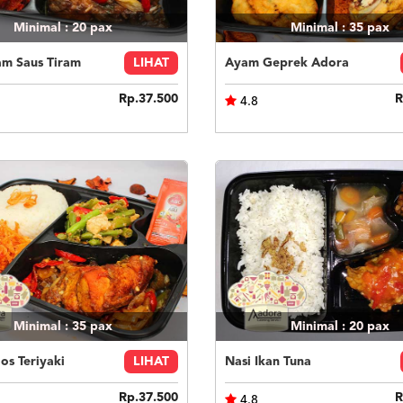
Minimal : 20
pax
Minimal : 35
pax
am Saus Tiram
LIHAT
Ayam Geprek Adora
Rp.37.500
R
4.8
Minimal : 35
pax
Minimal : 20
pax
s Teriyaki
LIHAT
Nasi Ikan Tuna
Rp.37.500
R
4.8