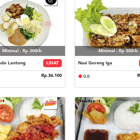
Minimal : Rp 300rb
Minimal : Rp 300rb
do Lontong
LIHAT
Nasi Goreng Iga
Rp.36.100
R
0.0