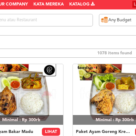
UR COMPANY
KATA MEREKA
KATALOG
1078 items found
Minimal : Rp 300rb
Minimal : Rp 300rb
yam Bakar Madu
LIHAT
Paket Ayam Goreng Kremes