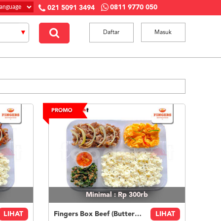
0811 9770 050
021 5091 3494
Daftar
Masuk
Minimal : Rp 300rb
LIHAT
Fingers Box Beef (Butter Rice)
LIHAT