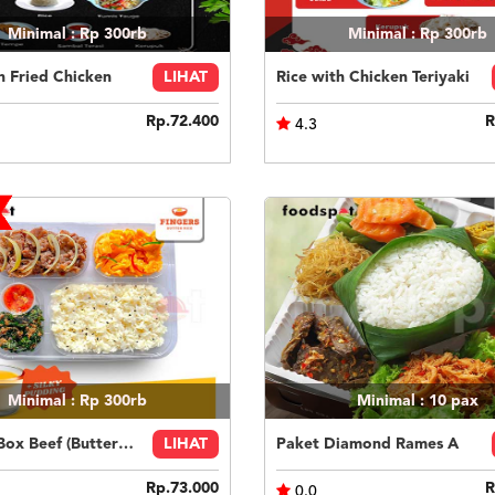
Minimal : Rp 300rb
Minimal : Rp 300rb
h Fried Chicken
LIHAT
Rice with Chicken Teriyaki
Rp.72.400
R
4.3
Minimal : Rp 300rb
Minimal : 10
pax
Fingers Box Beef (Butter Rice) Silky Pudding
LIHAT
Paket Diamond Rames A
Rp.73.000
R
0.0