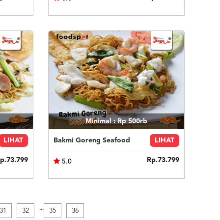
Minimal : Rp 500rb
LIHAT
Bakmi Goreng Seafood
LIHAT
p.73.799
Rp.73.799
5.0
.
.
.
31
32
35
36