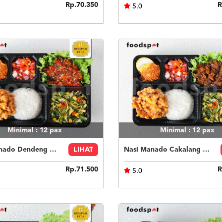
Rp.70.350
R
5.0
Minimal : 12
pax
Minimal : 12
pax
Nasi Manado Dendeng Garo Rica
LIHAT
Nasi Manado Cakalang Rica
Rp.71.500
R
5.0