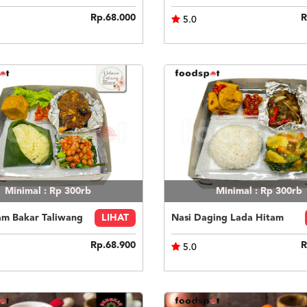
Rp.68.000
R
5.0
Minimal : Rp 300rb
Minimal : Rp 300rb
am Bakar Taliwang
LIHAT
Nasi Daging Lada Hitam
Rp.68.900
R
5.0