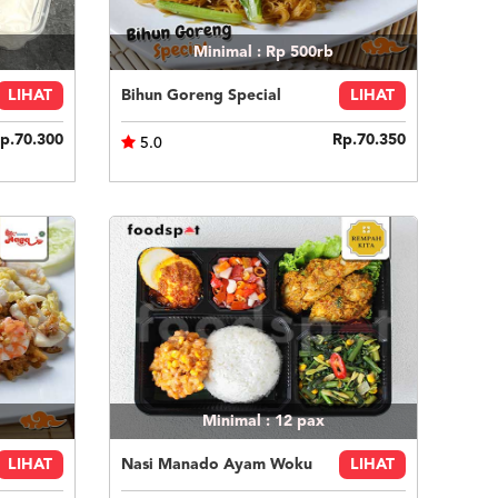
Minimal : Rp 500rb
LIHAT
Bihun Goreng Special
LIHAT
p.70.300
Rp.70.350
5.0
Minimal : 12
pax
LIHAT
Nasi Manado Ayam Woku
LIHAT