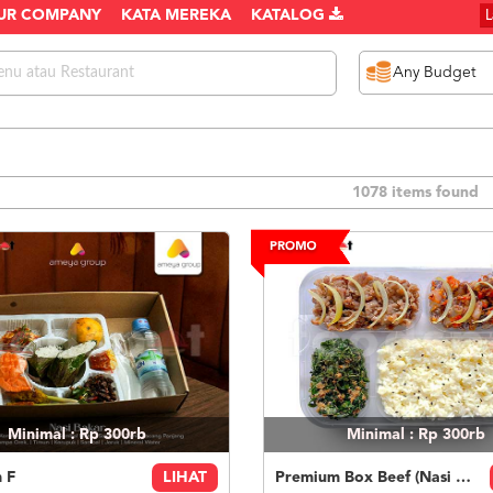
UR COMPANY
KATA MEREKA
KATALOG
1078 items found
Minimal : Rp 300rb
Minimal : Rp 300rb
 F
LIHAT
Premium Box Beef (Nasi Putih)