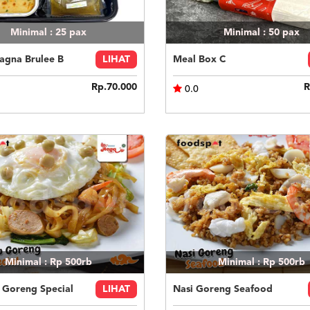
Minimal : 25
pax
Minimal : 50
pax
agna Brulee B
LIHAT
Meal Box C
Rp.70.000
R
0.0
Minimal : Rp 500rb
Minimal : Rp 500rb
 Goreng Special
LIHAT
Nasi Goreng Seafood