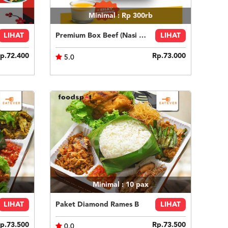
Minimal : Rp 300rb
LIHAT
Premium Box Beef (Nasi Putih) Silky Pudding
LIHAT
p.72.400
Rp.73.000
5.0
Minimal : 10
pax
LIHAT
Paket Diamond Rames B
LIHAT
p.73.500
Rp.73.500
0.0