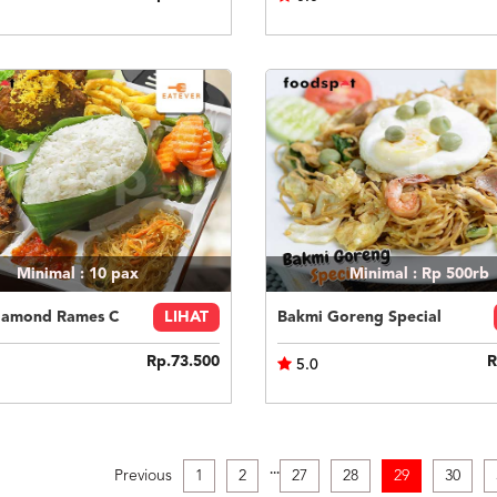
Minimal : 10
pax
Minimal : Rp 500rb
iamond Rames C
LIHAT
Bakmi Goreng Special
Rp.73.500
R
5.0
.
.
.
Previous
1
2
27
28
29
30