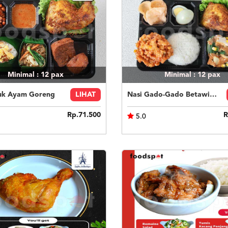
Minimal : 12
pax
Minimal : 12
pax
uk Ayam Goreng
LIHAT
Nasi Gado-Gado Betawi Ayam Goreng
Rp.71.500
R
5.0