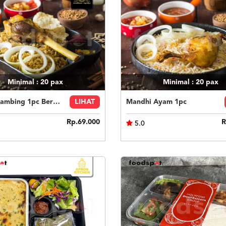
Minimal : 20
pax
Minimal : 20
pax
Kebuli Kambing 1pc Beras Basmati
LIHAT
Mandhi Ayam 1pc
Rp.69.000
R
5.0