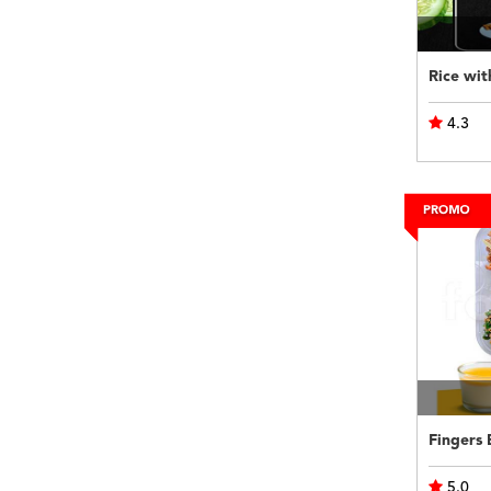
Rice wit
4.3
5.0