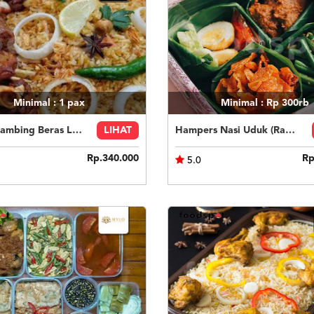
Minimal : 1
pax
Minimal : Rp 300rb
Kebuli Kambing Beras Lokal 6 orang
LIHAT
Hampers Nasi Uduk (Rantangan)
Rp.340.000
Rp
5.0