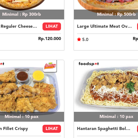
Minimal : Rp 300rb
Minimal : Rp 500rb
Original Reguler Cheese Lovers
LIHAT
Large Ultimate Meat Overload
Rp.120.000
Rp
5.0
Minimal : 10
pax
Minimal : 10
pax
 Fillet Crispy
LIHAT
Hantaran Spaghetti Bolognese