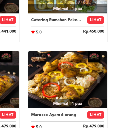
Minimal : 1
pax
LIHAT
Catering Rumahan Paket 2
LIHAT
.441.000
Rp.450.000
5.0
Minimal : 1
pax
LIHAT
Marocco Ayam 6 orang
LIHAT
.479.000
Rp.479.000
5.0