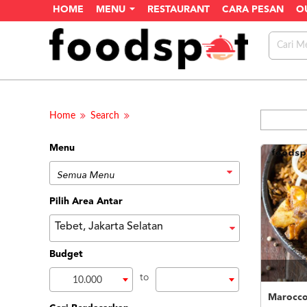
HOME
MENU
RESTAURANT
CARA PESAN
O
Home
Search
Menu
Pilih Area Antar
Tebet, Jakarta Selatan
Budget
to
10.000
Marocco