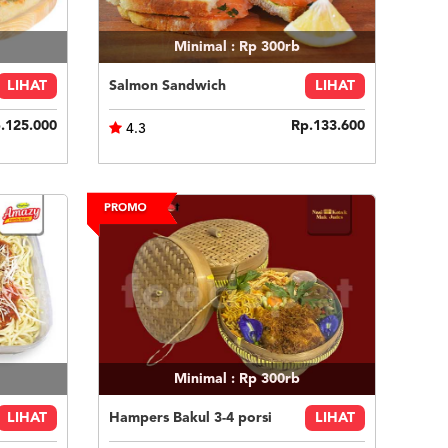
Minimal : Rp 300rb
LIHAT
Salmon Sandwich
LIHAT
.125.000
Rp.133.600
4.3
Minimal : Rp 300rb
LIHAT
Hampers Bakul 3-4 porsi
LIHAT