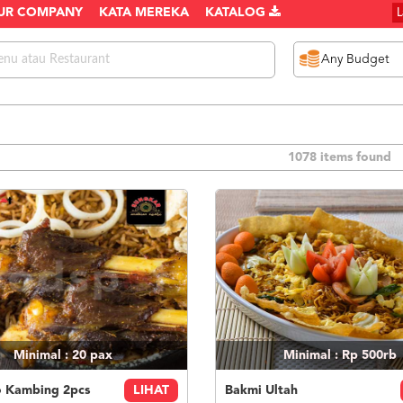
UR COMPANY
KATA MEREKA
KATALOG
1078 items found
Minimal : 20
pax
Minimal : Rp 500rb
 Kambing 2pcs
LIHAT
Bakmi Ultah