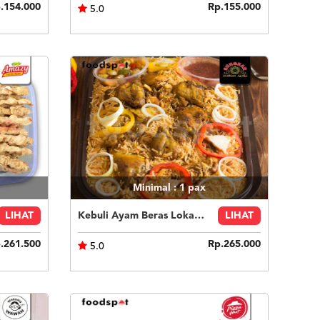
.154.000
Rp.155.000
5.0
Minimal : 1
pax
LIHAT
Kebuli Ayam Beras Lokal 6 orang
LIHAT
.261.500
Rp.265.000
5.0