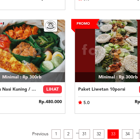
Minimal : Rp 300rb
Minimal : Rp 300rb
Hampers Nasi Kuning / Nasi Liwet (Rantangan)
LIHAT
Paket Liwetan 10porsi
Rp.480.000
Rp
5.0
.
.
.
.
.
.
Previous
1
2
31
32
33
34