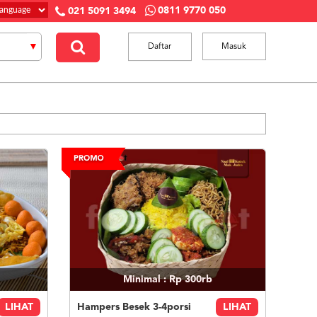
0811 9770 050
021 5091 3494
Daftar
Masuk
Minimal : Rp 300rb
LIHAT
Hampers Besek 3-4porsi
LIHAT