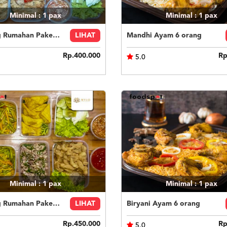
Minimal : 1
pax
Minimal : 1
pax
Catering Rumahan Paket 1
LIHAT
Mandhi Ayam 6 orang
Rp.400.000
Rp
5.0
Minimal : 1
pax
Minimal : 1
pax
Catering Rumahan Paket 5
LIHAT
Biryani Ayam 6 orang
Rp.450.000
Rp
5.0