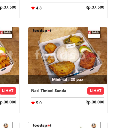
p.37.500
Rp.37.500
4.8
Minimal : 20
pax
LIHAT
Nasi Timbel Sunda
LIHAT
p.38.000
Rp.38.000
5.0