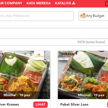
UR COMPANY
KATA MEREKA
KATALOG
1078 items found
Minimal : 10
pax
Minimal : 10
pax
lver Kremes
LIHAT
Paket Silver Laos