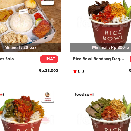
Minimal : 20
pax
Minimal : Rp 300rb
et Solo
LIHAT
Rice Bowl Rendang Daging
Rp.38.000
R
0.0