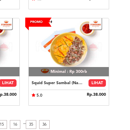
Minimal : Rp 300rb
LIHAT
Squid Super Sambal (Nasi Putih)
LIHAT
p.38.000
Rp.38.000
5.0
.
.
.
15
16
35
36