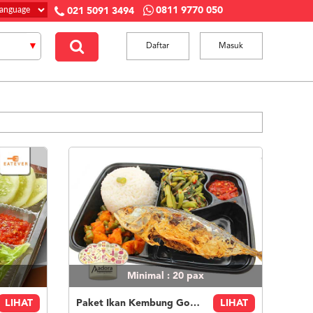
0811 9770 050
021 5091 3494
Daftar
Masuk
Minimal : 20
pax
LIHAT
Paket Ikan Kembung Goreng
LIHAT