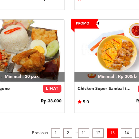
Minimal : 20
pax
Minimal : Rp 300rb
gono
LIHAT
Chicken Super Sambal (Nasi Putih)
Rp.38.000
R
5.0
.
.
.
Previous
1
2
11
12
13
14