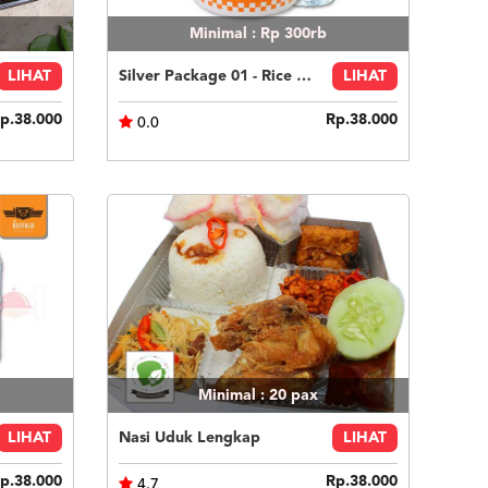
Minimal : Rp 300rb
LIHAT
Silver Package 01 - Rice Bowl Chili Lime
LIHAT
p.38.000
Rp.38.000
0.0
Minimal : 20
pax
LIHAT
Nasi Uduk Lengkap
LIHAT
p.38.000
Rp.38.000
4.7