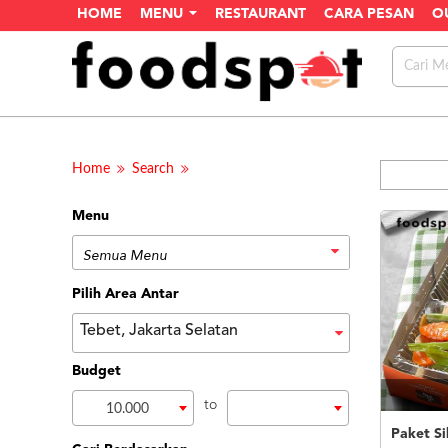
HOME
MENU
RESTAURANT
CARA PESAN
O
Home
Search
Menu
Pilih Area Antar
Tebet, Jakarta Selatan
Budget
to
10.000
Paket Si