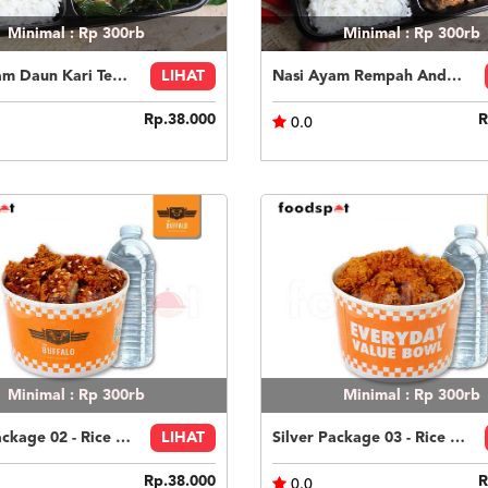
Minimal : Rp 300rb
Minimal : Rp 300rb
Nasi Ayam Daun Kari Temurui
LIHAT
Nasi Ayam Rempah Andaliman
Rp.38.000
R
0.0
Minimal : Rp 300rb
Minimal : Rp 300rb
Silver Package 02 - Rice Bowl Garlic Soy
LIHAT
Silver Package 03 - Rice Bowl Rub
Rp.38.000
R
0.0