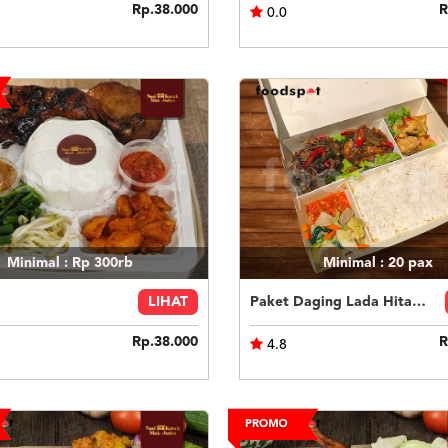
Rp.38.000
R
0.0
Minimal : Rp 300rb
Minimal : 20
pax
LIHAT
Paket Daging Lada Hitam 2
Rp.38.000
R
4.8