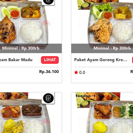
Minimal : Rp 300rb
Minimal : Rp 300rb
yam Bakar Madu
LIHAT
Paket Ayam Goreng Kremes
Rp.36.100
R
0.0