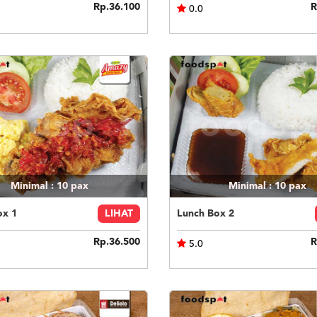
Rp.36.100
R
0.0
Minimal : 10
pax
Minimal : 10
pax
ox 1
LIHAT
Lunch Box 2
Rp.36.500
R
5.0