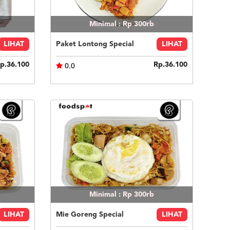
Minimal : Rp 300rb
LIHAT
Paket Lontong Special
LIHAT
p.36.100
Rp.36.100
0.0
Minimal : Rp 300rb
LIHAT
Mie Goreng Special
LIHAT