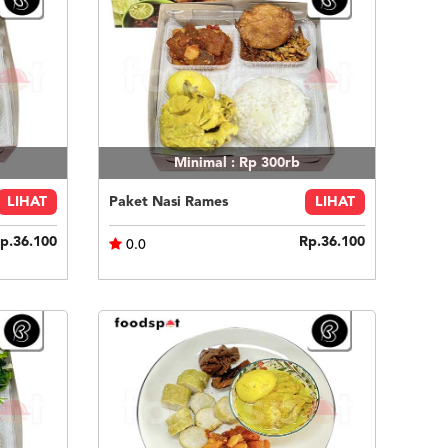
Minimal : Rp 300rb
LIHAT
Paket Nasi Rames
LIHAT
p.36.100
Rp.36.100
0.0