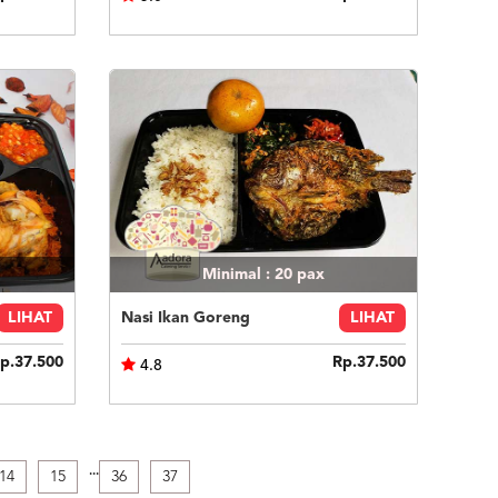
Minimal : 20
pax
LIHAT
Nasi Ikan Goreng
LIHAT
p.37.500
Rp.37.500
4.8
.
.
.
14
15
36
37