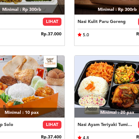
Minimal : Rp 300rb
Minimal : Rp 300rb
LIHAT
Nasi Kulit Paru Goreng
Rp.37.000
R
5.0
Minimal : 10
pax
Minimal : 20
pax
p Solo
LIHAT
Nasi Ayam Teriyaki Tumis Buncis Jagung
Rp.37.400
R
4.8