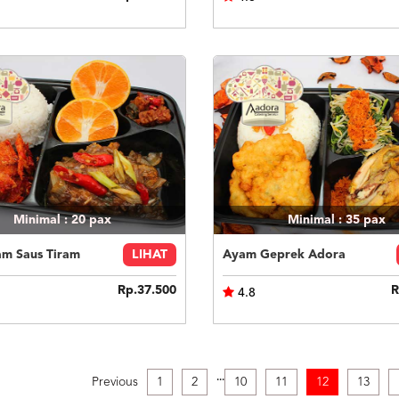
Minimal : 20
pax
Minimal : 35
pax
am Saus Tiram
LIHAT
Ayam Geprek Adora
Rp.37.500
R
4.8
.
.
.
Previous
1
2
10
11
12
13