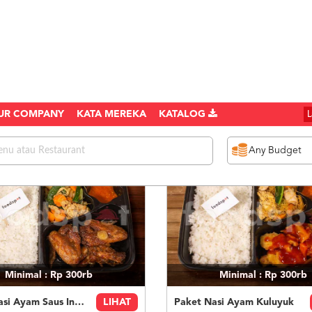
UR COMPANY
KATA MEREKA
KATALOG
1089 items found
Minimal : Rp 300rb
Minimal : Rp 300rb
Paket Nasi Ayam Saus Inggris
LIHAT
Paket Nasi Ayam Kuluyuk