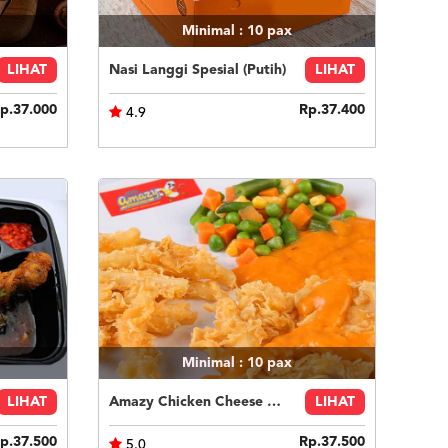
Minimal : 10
pax
LIHAT
Nasi Langgi Spesial (Putih)
LIHAT
p.37.000
Rp.37.400
4.9
Minimal : 10
pax
LIHAT
Amazy Chicken Cheese Sauce
LIHAT
p.37.500
Rp.37.500
5.0