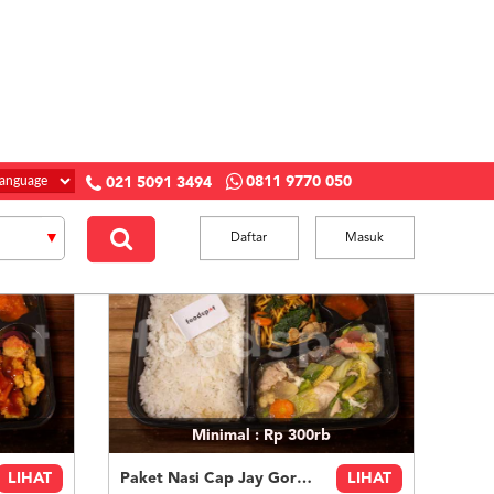
0811 9770 050
021 5091 3494
Daftar
Masuk
Minimal : Rp 300rb
LIHAT
Paket Nasi Cap Jay Goreng Ayam
LIHAT