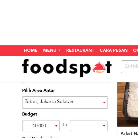
HOME
MENU
RESTAURANT
CARA PESAN
O
Home
Search
Menu
Pilih Area Antar
Tebet, Jakarta Selatan
Budget
to
10.000