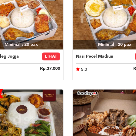
Minimal : 20
pax
Minimal : 20
pax
deg Jogja
LIHAT
Nasi Pecel Madiun
Rp.37.000
R
5.0