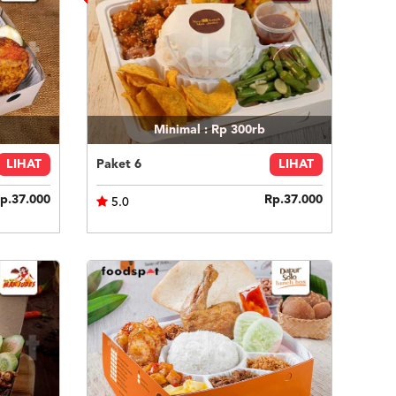
Minimal : Rp 300rb
LIHAT
Paket 6
LIHAT
p.37.000
Rp.37.000
5.0