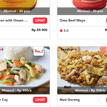
Minimal : 20
pax
Minimal : 20
pax
Beef Onion with Onsen Egg
LIHAT
Omu Beef Mayo
Rp.59.900
R
5.0
Minimal : Rp 500rb
Minimal : Rp 500rb
p Cay
LIHAT
Nasi Goreng