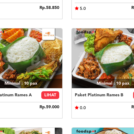
Rp.58.850
R
5.0
Minimal : 10
pax
Minimal : 10
pax
latinum Rames A
LIHAT
Paket Platinum Rames B
Rp.59.000
R
0.0