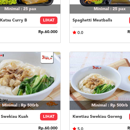
Minimal : 25
pax
Minimal : 25
pax
Katsu Curry B
LIHAT
Spaghetti Meatballs
Rp.60.000
R
0.0
Minimal : Rp 500rb
Minimal : Rp 500rb
 Swekiau Kuah
LIHAT
Kwetiau Swekiau Goreng
Rp.60.000
R
5.0