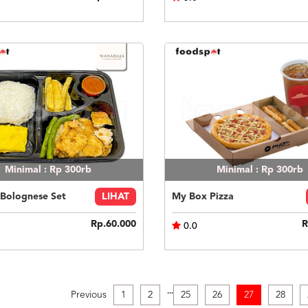
Minimal : Rp 300rb
Minimal : Rp 300rb
 Bolognese Set
LIHAT
My Box Pizza
Rp.60.000
R
0.0
.
.
.
Previous
1
2
25
26
27
28