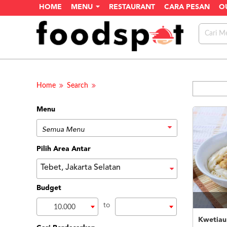
HOME
MENU
RESTAURANT
CARA PESAN
O
Home
Search
Menu
Pilih Area Antar
Tebet, Jakarta Selatan
Budget
to
10.000
Kwetiau