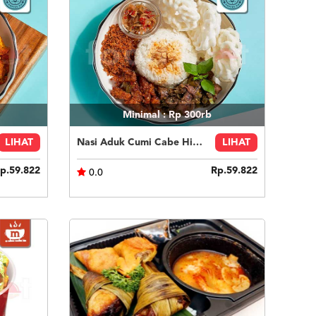
Minimal : Rp 300rb
LIHAT
Nasi Aduk Cumi Cabe Hijau
LIHAT
p.59.822
Rp.59.822
0.0