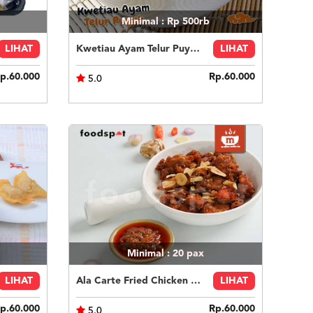
Minimal : Rp 500rb
LIHAT
Kwetiau Ayam Telur Puyuh
LIHAT
p.60.000
Rp.60.000
5.0
Minimal : 20
pax
LIHAT
Ala Carte Fried Chicken With Sambal Korek
LIHAT
p.60.000
Rp.60.000
5.0