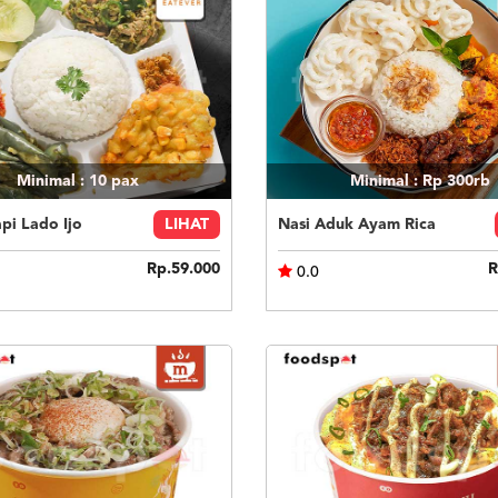
Minimal : 10
pax
Minimal : Rp 300rb
pi Lado Ijo
LIHAT
Nasi Aduk Ayam Rica
Rp.59.000
R
0.0