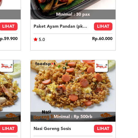
Minimal : 30
pax
LIHAT
Paket Ayam Pandan (pkt d)
LIHAT
p.59.900
Rp.60.000
5.0
Minimal : Rp 500rb
LIHAT
Nasi Goreng Sosis
LIHAT