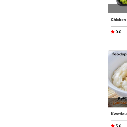
Chicken 
0.0
Kwetiau
5.0