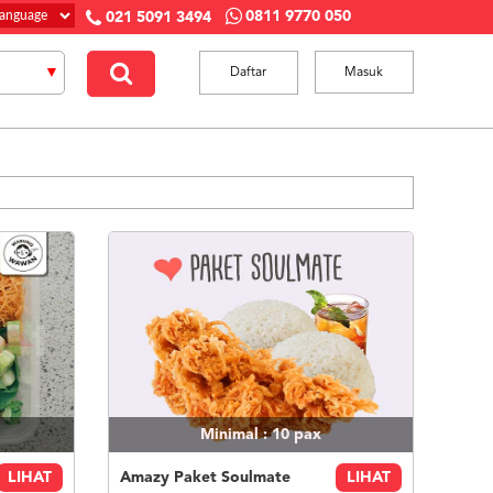
0811 9770 050
021 5091 3494
Daftar
Masuk
Minimal : 10
pax
LIHAT
Amazy Paket Soulmate
LIHAT