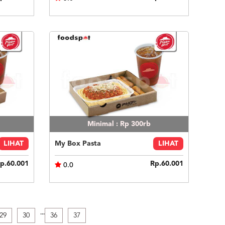
Minimal : Rp 300rb
LIHAT
My Box Pasta
LIHAT
p.60.001
Rp.60.001
0.0
.
.
.
29
30
36
37