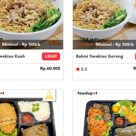
Minimal : Rp 500rb
Minimal : Rp 500rb
wekiau Kuah
LIHAT
Bakmi Swekiau Goreng
Rp.60.000
R
5.0