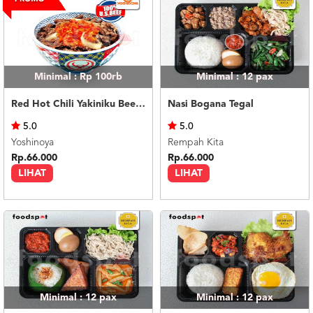
Minimal : Rp 100rb
Minimal : 12
pax
Red Hot Chili Yakiniku Beef Bowl (R)
Nasi Bogana Tegal
5.0
5.0
Yoshinoya
Rempah Kita
Rp.66.000
Rp.66.000
LIHAT
LIHAT
Minimal : 12
pax
Minimal : 12
pax