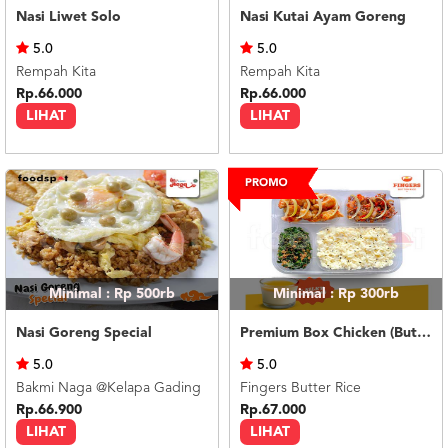
Nasi Liwet Solo
Nasi Kutai Ayam Goreng
5.0
5.0
Rempah Kita
Rempah Kita
Rp.66.000
Rp.66.000
LIHAT
LIHAT
Minimal : Rp 500rb
Minimal : Rp 300rb
Nasi Goreng Special
Premium Box Chicken (Butter Rice) Silky Pudding
5.0
5.0
Bakmi Naga @Kelapa Gading
Fingers Butter Rice
Rp.66.900
Rp.67.000
LIHAT
LIHAT