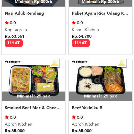
Minimal : Rp 300rb
Minimal : Rp 300rb
Nasi Aduk Rendang
Paket Ayam Rica Udang Krispi
0.0
0.0
Kopitagram
Kinara Kitchen
Rp.63.561
Rp.64.700
LIHAT
LIHAT
Minimal : 25
pax
Minimal : 25
pax
Smoked Beef Mac & Cheese B
Beef Yakiniku B
0.0
0.0
Apron Kitchen
Apron Kitchen
Rp.65.000
Rp.65.000