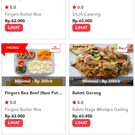
US
5.0
0.0
CATERERS
Fingers Butter Rice
SAJA Catering
BLOG
Rp.62.000
Rp.63.000
LIHAT
LIHAT
TERMS
&
CONDITIONS
CALL
CENTER
021
5091
3494
LOGIN
DAFTAR
Minimal : Rp 300rb
Minimal : Rp 500rb
Fingers Box Beef (Nasi Putih) Silky Pudding
Bakmi Goreng
5.0
5.0
Fingers Butter Rice
Bakmi Naga @Kelapa Gading
Rp.63.000
Rp.63.450
LIHAT
LIHAT