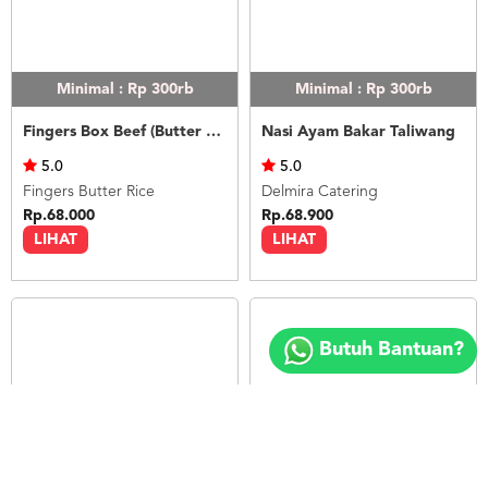
Minimal : Rp 300rb
Minimal : Rp 300rb
Fingers Box Beef (Butter Rice)
Nasi Ayam Bakar Taliwang
5.0
5.0
Fingers Butter Rice
Delmira Catering
Rp.68.000
Rp.68.900
LIHAT
LIHAT
Copyright
©
Butuh Bantuan?
2018
FOODSPOT.CO.ID
Minimal : Rp 300rb
Minimal : Rp 300rb
Nasi Daging Lada Hitam
Nasi Timbel Komplit