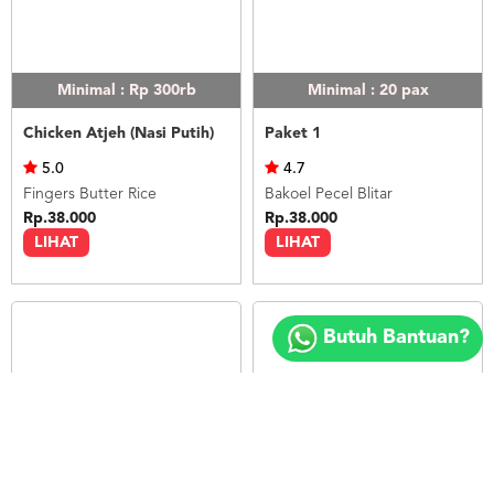
Minimal : Rp 300rb
Minimal : 20
pax
Chicken Atjeh (Nasi Putih)
Paket 1
5.0
4.7
Fingers Butter Rice
Bakoel Pecel Blitar
Rp.38.000
Rp.38.000
LIHAT
LIHAT
Copyright
©
Butuh Bantuan?
2018
FOODSPOT.CO.ID
Minimal : 20
pax
Minimal : Rp 300rb
Paket 3
Paket Platinum - Nasi Rendang