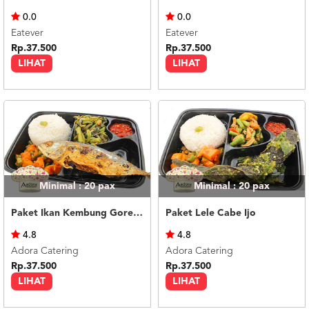
US
0.0
0.0
CATERERS
Eatever
Eatever
BLOG
Rp.37.500
Rp.37.500
LIHAT
LIHAT
TERMS
&
CONDITIONS
CALL
CENTER
021
5091
3494
LOGIN
DAFTAR
Minimal : 20
pax
Minimal : 20
pax
Paket Ikan Kembung Goreng
Paket Lele Cabe Ijo
4.8
4.8
Adora Catering
Adora Catering
Rp.37.500
Rp.37.500
LIHAT
LIHAT