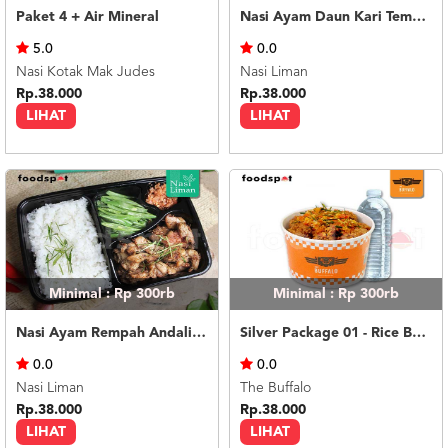
Paket 4 + Air Mineral
Nasi Ayam Daun Kari Temurui
5.0
0.0
Nasi Kotak Mak Judes
Nasi Liman
Rp.38.000
Rp.38.000
LIHAT
LIHAT
Minimal : Rp 300rb
Minimal : Rp 300rb
Nasi Ayam Rempah Andaliman
Silver Package 01 - Rice Bowl Chili Lime
0.0
0.0
Nasi Liman
The Buffalo
Rp.38.000
Rp.38.000
LIHAT
LIHAT