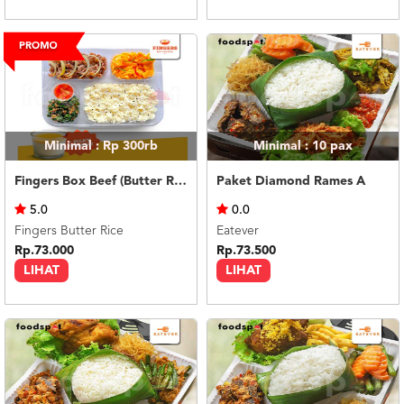
Minimal : Rp 300rb
Minimal : 10
pax
Fingers Box Beef (Butter Rice) Silky Pudding
Paket Diamond Rames A
5.0
0.0
Fingers Butter Rice
Eatever
Rp.73.000
Rp.73.500
LIHAT
LIHAT