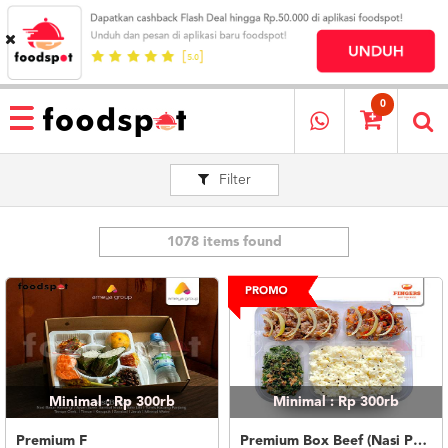
HOME
MENU
0
RESTAURANT
Filter
CARA
PESAN
OUR
COMPANY
1078 items found
KATA
MEREKA
KATALOG
LOYALTY
PROGRAM
Minimal : Rp 300rb
Minimal : Rp 300rb
FAQ
ABOUT
Premium F
Premium Box Beef (Nasi Putih)