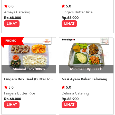
US
0.0
5.0
CATERERS
Ameya Catering
Fingers Butter Rice
BLOG
Rp.68.000
Rp.68.000
LIHAT
LIHAT
TERMS
&
CONDITIONS
CALL
CENTER
021
5091
3494
LOGIN
DAFTAR
Minimal : Rp 300rb
Minimal : Rp 300rb
Fingers Box Beef (Butter Rice)
Nasi Ayam Bakar Taliwang
5.0
5.0
Fingers Butter Rice
Delmira Catering
Rp.68.000
Rp.68.900
LIHAT
LIHAT