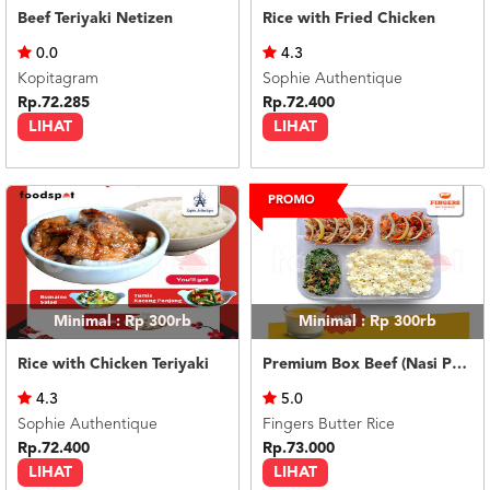
Beef Teriyaki Netizen
Rice with Fried Chicken
0.0
4.3
Kopitagram
Sophie Authentique
Rp.72.285
Rp.72.400
LIHAT
LIHAT
Minimal : Rp 300rb
Minimal : Rp 300rb
Rice with Chicken Teriyaki
Premium Box Beef (Nasi Putih) Silky Pudding
4.3
5.0
Sophie Authentique
Fingers Butter Rice
Rp.72.400
Rp.73.000
LIHAT
LIHAT