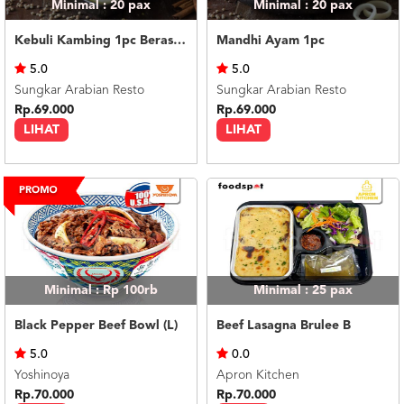
Minimal : 20
pax
Minimal : 20
pax
Kebuli Kambing 1pc Beras Basmati
Mandhi Ayam 1pc
5.0
5.0
Sungkar Arabian Resto
Sungkar Arabian Resto
Rp.69.000
Rp.69.000
LIHAT
LIHAT
Minimal : Rp 100rb
Minimal : 25
pax
Black Pepper Beef Bowl (L)
Beef Lasagna Brulee B
5.0
0.0
Yoshinoya
Apron Kitchen
Rp.70.000
Rp.70.000