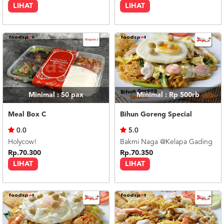
LIHAT
LIHAT
Minimal : 50
pax
Minimal : Rp 500rb
Meal Box C
Bihun Goreng Special
0.0
5.0
Holycow!
Bakmi Naga @Kelapa Gading
Rp.70.300
Rp.70.350
LIHAT
LIHAT