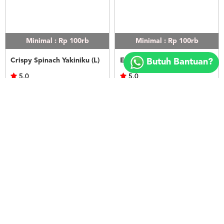
Minimal : Rp 100rb
Minimal : Rp 100rb
Copyright
©
Crispy Spinach Yakiniku (L)
Egg Mayo Original Beef Bowl (L)
Butuh Bantuan?
2018
FOODSPOT.CO.ID
5.0
5.0
Yoshinoya
Yoshinoya
Rp.74.000
Rp.74.000
LIHAT
LIHAT
Minimal : Rp 100rb
Minimal : Rp 100rb
Red Hot Chili Original Beef Bowl (L)
Red Hot Chili Yakiniku Beef Bowl (L)