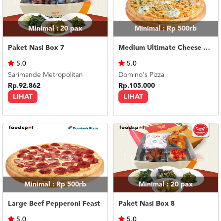
Minimal : 20
pax
Minimal : Rp 500rb
Paket Nasi Box 7
Medium Ultimate Cheese Melt
5.0
5.0
Sarimande Metropolitan
Domino's Pizza
Rp.92.862
Rp.105.000
LIHAT
LIHAT
Minimal : Rp 500rb
Minimal : 20
pax
Large Beef Pepperoni Feast
Paket Nasi Box 8
5.0
5.0