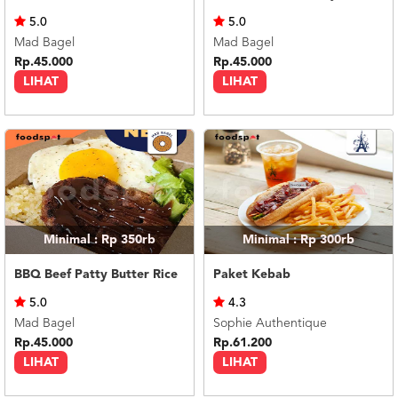
US
5.0
5.0
CATERERS
Mad Bagel
Mad Bagel
BLOG
Rp.45.000
Rp.45.000
LIHAT
LIHAT
TERMS
&
CONDITIONS
CALL
CENTER
021
5091
3494
LOGIN
DAFTAR
Minimal : Rp 350rb
Minimal : Rp 300rb
BBQ Beef Patty Butter Rice
Paket Kebab
5.0
4.3
Mad Bagel
Sophie Authentique
Rp.45.000
Rp.61.200
LIHAT
LIHAT