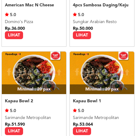
American Mac N Cheese
4pcs Sambosa Daging/Keju
5.0
5.0
Domino's Pizza
Sungkar Arabian Resto
Rp.36.000
Rp.50.000
LIHAT
LIHAT
Minimal : 20
pax
Minimal : 20
pax
Kapau Bowl 2
Kapau Bowl 1
5.0
5.0
Sarimande Metropolitan
Sarimande Metropolitan
Rp.51.590
Rp.53.064
LIHAT
LIHAT