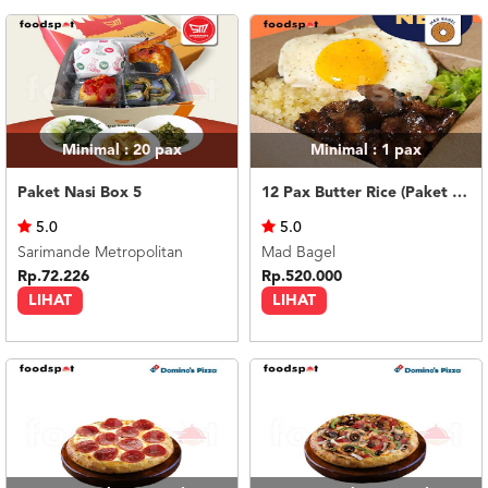
Minimal : 20
pax
Minimal : 1
pax
Paket Nasi Box 5
12 Pax Butter Rice (Paket Meeting)
5.0
5.0
Sarimande Metropolitan
Mad Bagel
Rp.72.226
Rp.520.000
LIHAT
LIHAT