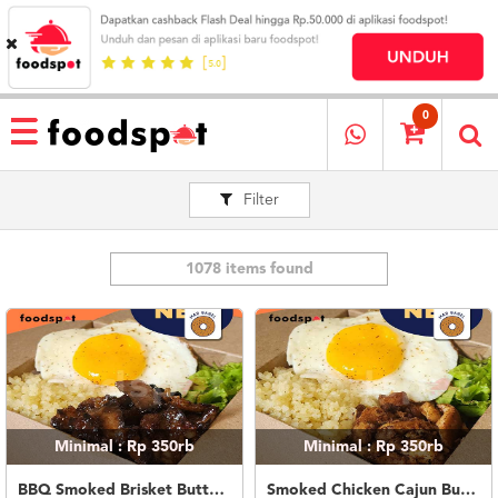
HOME
MENU
0
RESTAURANT
Filter
CARA
PESAN
OUR
COMPANY
1078 items found
KATA
MEREKA
KATALOG
LOYALTY
PROGRAM
Minimal : Rp 350rb
Minimal : Rp 350rb
FAQ
ABOUT
BBQ Smoked Brisket Butter Rice
Smoked Chicken Cajun Butter Rice