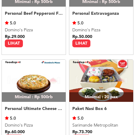
Minimal : Rp 500rb
Minimal : Rp 500rb
Personal Beef Pepperoni Feast
Personal Extravaganza
5.0
5.0
Domino's Pizza
Domino's Pizza
Rp.29.000
Rp.50.000
LIHAT
LIHAT
Minimal : Rp 500rb
Minimal : 20
pax
Personal Ultimate Cheese Melt
Paket Nasi Box 6
5.0
5.0
Domino's Pizza
Sarimande Metropolitan
Rp.60.000
Rp.73.700