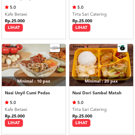
US
5.0
5.0
CATERERS
Kafe Betawi
Tirta Sari Catering
BLOG
Rp.25.000
Rp.25.000
LIHAT
LIHAT
TERMS
&
CONDITIONS
CALL
CENTER
021
5091
3494
LOGIN
DAFTAR
Minimal : 10
pax
Minimal : 20
pax
Nasi Unyil Cumi Pedas
Nasi Dori Sambal Matah
5.0
5.0
Kafe Betawi
Tirta Sari Catering
Rp.25.000
Rp.25.000
LIHAT
LIHAT