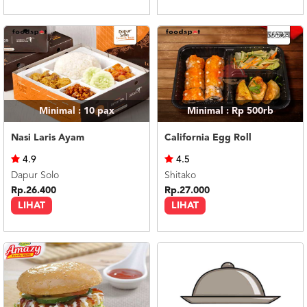
Minimal : 10
pax
Minimal : Rp 500rb
Nasi Laris Ayam
California Egg Roll
4.9
4.5
Dapur Solo
Shitako
Rp.26.400
Rp.27.000
LIHAT
LIHAT