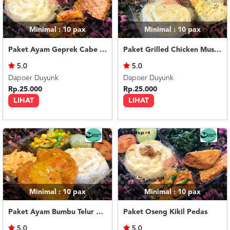
Minimal : 10
pax
Minimal : 10
pax
Paket Ayam Geprek Cabe Ijo
Paket Grilled Chicken Mushroom Sauce
5.0
5.0
Dapoer Duyunk
Dapoer Duyunk
Rp.25.000
Rp.25.000
LIHAT
LIHAT
Minimal : 10
pax
Minimal : 10
pax
Paket Ayam Bumbu Telur Asin
Paket Oseng Kikil Pedas
5.0
5.0