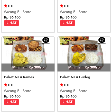
US
0.0
0.0
CATERERS
Warung Bu Broto
Warung Bu Broto
BLOG
Rp.36.100
Rp.36.100
LIHAT
LIHAT
TERMS
&
CONDITIONS
CALL
CENTER
021
5091
3494
LOGIN
DAFTAR
Minimal : Rp 300rb
Minimal : Rp 300rb
Paket Nasi Rames
Paket Nasi Gudeg
0.0
0.0
Warung Bu Broto
Warung Bu Broto
Rp.36.100
Rp.36.100
LIHAT
LIHAT