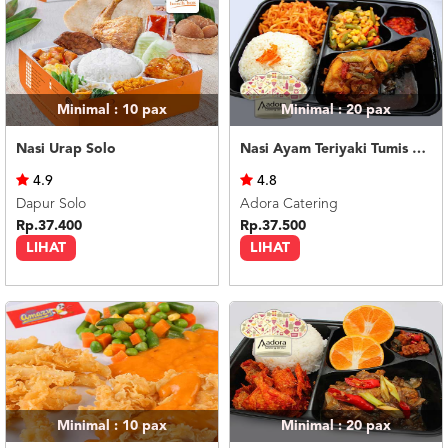
Minimal : 10
pax
Minimal : 20
pax
Nasi Urap Solo
Nasi Ayam Teriyaki Tumis Buncis Jagung
4.9
4.8
Dapur Solo
Adora Catering
Rp.37.400
Rp.37.500
LIHAT
LIHAT
Minimal : 10
pax
Minimal : 20
pax