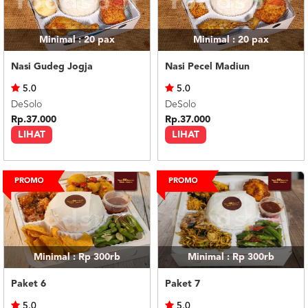
Minimal : 20
pax
Minimal : 20
pax
Nasi Gudeg Jogja
Nasi Pecel Madiun
5.0
5.0
DeSolo
DeSolo
Rp.37.000
Rp.37.000
LIHAT
LIHAT
Minimal : Rp 300rb
Minimal : Rp 300rb
Paket 6
Paket 7
5.0
5.0