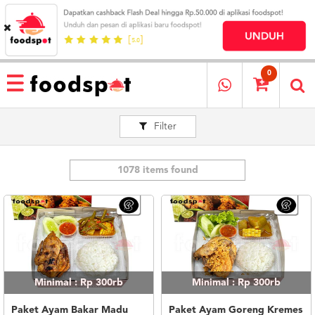
HOME
MENU
0
RESTAURANT
Filter
CARA
PESAN
OUR
COMPANY
1078 items found
KATA
MEREKA
KATALOG
LOYALTY
PROGRAM
Minimal : Rp 300rb
Minimal : Rp 300rb
FAQ
ABOUT
Paket Ayam Bakar Madu
Paket Ayam Goreng Kremes