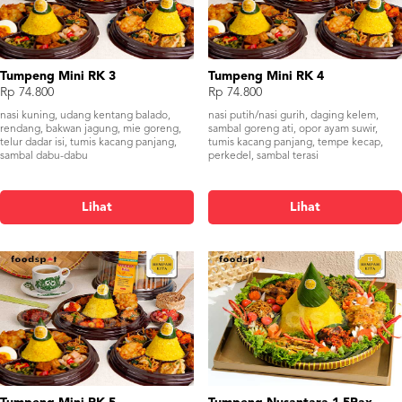
Tumpeng Mini RK 3
Tumpeng Mini RK 4
Rp 74.800
Rp 74.800
nasi kuning, udang kentang balado,
nasi putih/nasi gurih, daging kelem,
rendang, bakwan jagung, mie goreng,
sambal goreng ati, opor ayam suwir,
telur dadar isi, tumis kacang panjang,
tumis kacang panjang, tempe kecap,
sambal dabu-dabu
perkedel, sambal terasi
Lihat
Lihat