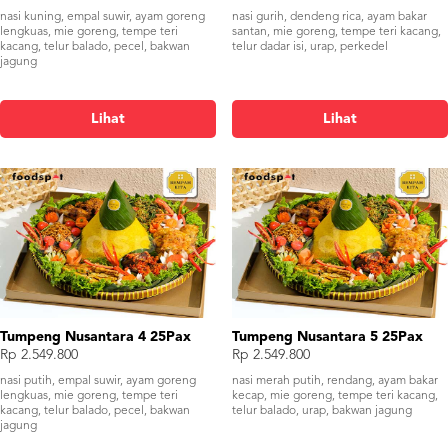
nasi kuning, empal suwir, ayam goreng
nasi gurih, dendeng rica, ayam bakar
lengkuas, mie goreng, tempe teri
santan, mie goreng, tempe teri kacang,
kacang, telur balado, pecel, bakwan
telur dadar isi, urap, perkedel
jagung
Lihat
Lihat
Tumpeng Nusantara 4 25Pax
Tumpeng Nusantara 5 25Pax
Rp 2.549.800
Rp 2.549.800
nasi putih, empal suwir, ayam goreng
nasi merah putih, rendang, ayam bakar
lengkuas, mie goreng, tempe teri
kecap, mie goreng, tempe teri kacang,
kacang, telur balado, pecel, bakwan
telur balado, urap, bakwan jagung
jagung