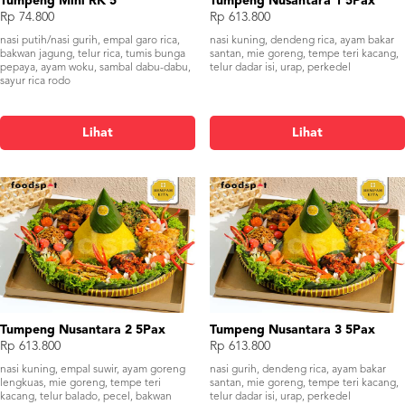
Tumpeng Mini RK 5
Tumpeng Nusantara 1 5Pax
Rp 74.800
Rp 613.800
nasi putih/nasi gurih, empal garo rica,
nasi kuning, dendeng rica, ayam bakar
bakwan jagung, telur rica, tumis bunga
santan, mie goreng, tempe teri kacang,
pepaya, ayam woku, sambal dabu-dabu,
telur dadar isi, urap, perkedel
sayur rica rodo
Lihat
Lihat
Tumpeng Nusantara 2 5Pax
Tumpeng Nusantara 3 5Pax
Rp 613.800
Rp 613.800
nasi kuning, empal suwir, ayam goreng
nasi gurih, dendeng rica, ayam bakar
lengkuas, mie goreng, tempe teri
santan, mie goreng, tempe teri kacang,
kacang, telur balado, pecel, bakwan
telur dadar isi, urap, perkedel