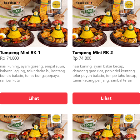
Tumpeng Mini RK 1
Tumpeng Mini RK 2
Rp 74.800
Rp 74.800
nasi kuning, ayam goreng, empal suwir,
nasi kuning, ayam bakar kecap,
bakwan jagung, telur dadar isi, kentang
dendeng garo rica, perkedel kentang,
buncis balado, tumis bunga pepaya,
telur puyuh balado, tempe tahu kecap,
sambal kutai
tumis kacang panjang, sambal terasi
Lihat
Lihat