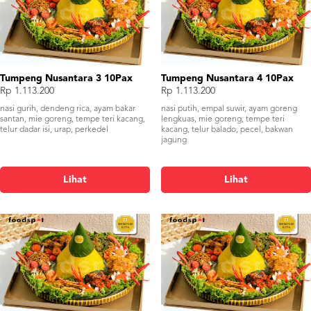
Tumpeng Nusantara 3 10Pax
Tumpeng Nusantara 4 10Pax
Rp 1.113.200
Rp 1.113.200
nasi gurih, dendeng rica, ayam bakar
nasi putih, empal suwir, ayam goreng
santan, mie goreng, tempe teri kacang,
lengkuas, mie goreng, tempe teri
telur dadar isi, urap, perkedel
kacang, telur balado, pecel, bakwan
jagung
Lihat
Lihat