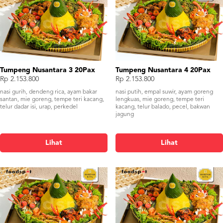
Tumpeng Nusantara 3 20Pax
Tumpeng Nusantara 4 20Pax
Rp 2.153.800
Rp 2.153.800
nasi gurih, dendeng rica, ayam bakar
nasi putih, empal suwir, ayam goreng
santan, mie goreng, tempe teri kacang,
lengkuas, mie goreng, tempe teri
telur dadar isi, urap, perkedel
kacang, telur balado, pecel, bakwan
jagung
Lihat
Lihat