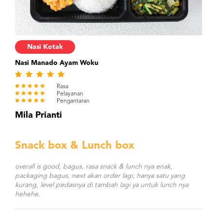
Nasi Kotak
Nasi Manado Ayam Woku
Rasa
Pelayanan
Pengantaran
Mila Prianti
Snack box & Lunch box
overall is good, bagus, rasa snack & lunch nya enak,
packaging bagus, next akan order lagi, hanya satu yang
kurang, level pedasnya di tambah lagi ya untuk lunch nya
hehehe.