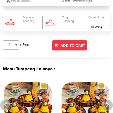
:
2 hari sebelumnya
Pesan Sebelum
Diameter
Tinggi
Cocok Untuk
Tumpeng
Tumpeng
15 Orang
/ Pax
1
ADD TO CART
Menu Tumpeng Lainnya :