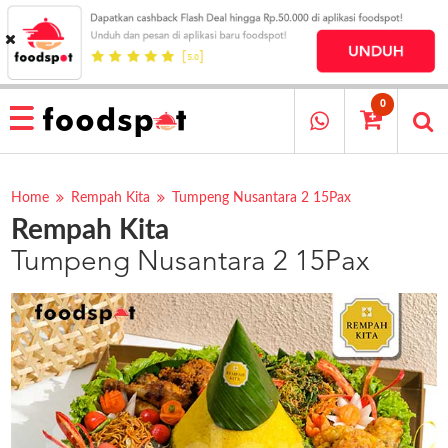
HOME
MENU
0
RESTAURANT
CARA
PESAN
Home
Rempah Kita
Tumpeng Nusantara 2 15Pax
Rempah Kita
OUR
COMPANY
Tumpeng Nusantara 2 15Pax
KATA
MEREKA
KATALOG
LOYALTY
PROGRAM
FAQ
ABOUT