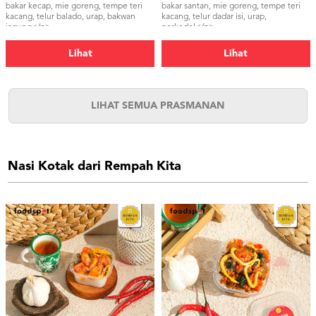
bakar kecap, mie goreng, tempe teri
bakar santan, mie goreng, tempe teri
kacang, telur balado, urap, bakwan
kacang, telur dadar isi, urap,
jagung</p>
perkedel</p>
Lihat
Lihat
LIHAT SEMUA PRASMANAN
Nasi Kotak dari Rempah Kita