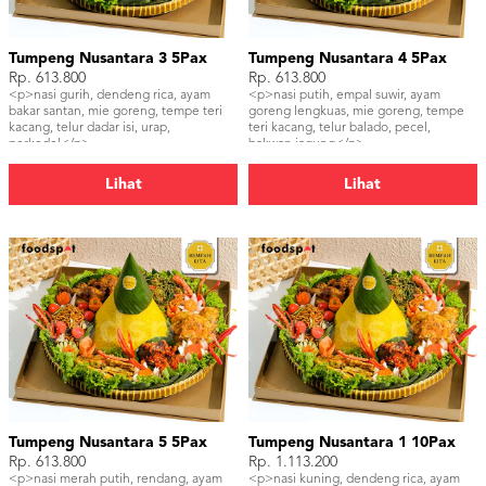
Tumpeng Nusantara 3 5Pax
Tumpeng Nusantara 4 5Pax
Rp. 613.800
Rp. 613.800
<p>nasi gurih, dendeng rica, ayam
<p>nasi putih, empal suwir, ayam
bakar santan, mie goreng, tempe teri
goreng lengkuas, mie goreng, tempe
kacang, telur dadar isi, urap,
teri kacang, telur balado, pecel,
perkedel</p>
bakwan jagung</p>
Lihat
Lihat
Tumpeng Nusantara 5 5Pax
Tumpeng Nusantara 1 10Pax
Rp. 613.800
Rp. 1.113.200
<p>nasi merah putih, rendang, ayam
<p>nasi kuning, dendeng rica, ayam