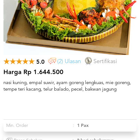
US
CATERERS
BLOG
TERMS
&
CONDITIONS
CALL
CENTER
(2) Ulasan
Sertifikasi
5.0
021
5091
3494
Harga Rp 1.644.500
nasi kuning, empal suwir, ayam goreng lengkuas, mie goreng,
LOGIN
DAFTAR
tempe teri kacang, telur balado, pecel, bakwan jagung
Min. Order
:
1 Pax