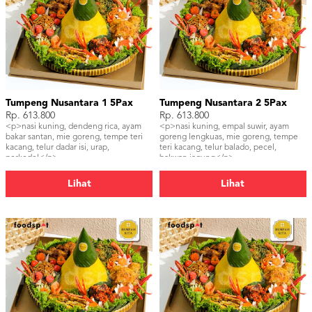
Tumpeng Nusantara 1 5Pax
Tumpeng Nusantara 2 5Pax
Rp. 613.800
Rp. 613.800
<p>nasi kuning, dendeng rica, ayam
<p>nasi kuning, empal suwir, ayam
bakar santan, mie goreng, tempe teri
goreng lengkuas, mie goreng, tempe
kacang, telur dadar isi, urap,
teri kacang, telur balado, pecel,
perkedel</p>
bakwan jagung</p>
Lihat
Lihat