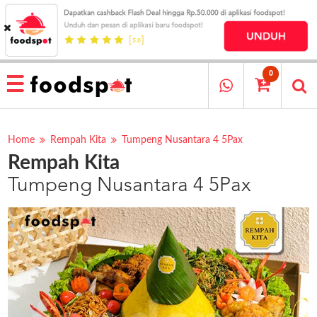
HOME
MENU
0
RESTAURANT
CARA
PESAN
Home
Rempah Kita
Tumpeng Nusantara 4 5Pax
Rempah Kita
OUR
COMPANY
Tumpeng Nusantara 4 5Pax
KATA
MEREKA
KATALOG
LOYALTY
PROGRAM
FAQ
ABOUT