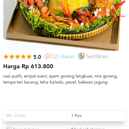
US
CATERERS
BLOG
TERMS
&
CONDITIONS
CALL
CENTER
(2) Ulasan
Sertifikasi
5.0
021
5091
3494
Harga Rp 613.800
nasi putih, empal suwir, ayam goreng lengkuas, mie goreng,
LOGIN
DAFTAR
tempe teri kacang, telur balado, pecel, bakwan jagung
Min. Order
:
1 Pax