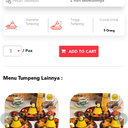
:
2 hari sebelumnya
Pesan Sebelum
Diameter
Tinggi
Cocok Untuk
Tumpeng
Tumpeng
5 Orang
/ Pax
1
ADD TO CART
Menu Tumpeng Lainnya :