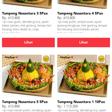
Tumpeng Nusantara 3 5Pax
Tumpeng Nusantara 4 5Pax
Rp. 613.800
Rp. 613.800
<p>nasi gurih, dendeng rica, ayam
<p>nasi putih, empal suwir, ayam
bakar santan, mie goreng, tempe teri
goreng lengkuas, mie goreng, tempe
kacang, telur dadar isi, urap,
teri kacang, telur balado, pecel,
perkedel</p>
bakwan jagung</p>
Lihat
Lihat
Tumpeng Nusantara 5 5Pax
Tumpeng Nusantara 1 10Pax
Rp. 613.800
Rp. 1.113.200
<p>nasi merah putih, rendang, ayam
<p>nasi kuning, dendeng rica, ayam