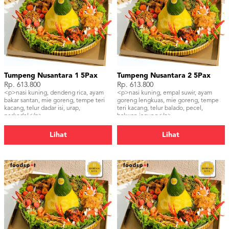
Tumpeng Nusantara 1 5Pax
Tumpeng Nusantara 2 5Pax
Rp. 613.800
Rp. 613.800
<p>nasi kuning, dendeng rica, ayam
<p>nasi kuning, empal suwir, ayam
bakar santan, mie goreng, tempe teri
goreng lengkuas, mie goreng, tempe
kacang, telur dadar isi, urap,
teri kacang, telur balado, pecel,
perkedel</p>
bakwan jagung</p>
Lihat
Lihat