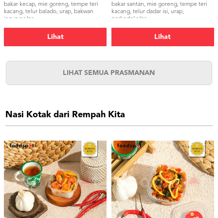
bakar kecap, mie goreng, tempe teri
bakar santan, mie goreng, tempe teri
kacang, telur balado, urap, bakwan
kacang, telur dadar isi, urap,
jagung</p>
perkedel</p>
Lihat
Lihat
LIHAT SEMUA PRASMANAN
Nasi Kotak dari Rempah Kita