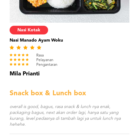
Nasi Kotak
Nasi Manado Ayam Woku
Rasa
Pelayanan
Pengantaran
Mila Prianti
Snack box & Lunch box
overall is good, bagus, rasa snack & lunch nya enak,
packaging bagus, next akan order lagi, hanya satu yang
kurang, level pedasnya di tambah lagi ya untuk lunch nya
hehehe.