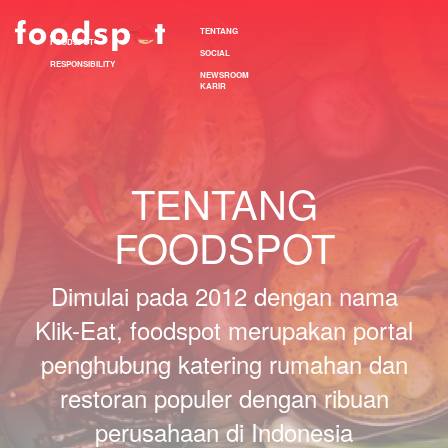
TENTANG
FOODSPOT
SOCIAL
RESPONSIBILITY
NEWSROOM
KARIR
TENTANG
FOODSPOT
Dimulai pada 2012 dengan nama
Klik-Eat, foodspot merupakan portal
penghubung katering rumahan dan
restoran populer dengan ribuan
perusahaan di Indonesia