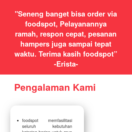
"Seneng banget bisa order via
foodspot, Pelayanannya
ramah, respon cepat, pesanan
hampers juga sampai tepat
waktu. Terima kasih foodspot”
-Erista-
Pengalaman Kami
foodspot memfasilitasi
seluruh kebutuhan