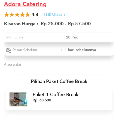
US
Adora Catering
CATERERS
4.8
(18) Ulasan
BLOG
Kisaran Harga :
Rp 25.000 - Rp 57.500
TERMS
&
CONDITIONS
Min. Order
:
20 Pax
CALL
CENTER
:
1 hari sebelumnya
Pesan Sebelum
021
5091
3494
Area antar :
LOGIN
DAFTAR
Pilihan Paket Coffee Break
Paket 1 Coffee Break
Rp. 68.500