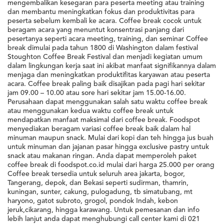
mengembalikan kesegaran para peserta meeting atau training
dan membantu meningkatkan fokus dan produktivitas para
peserta sebelum kembali ke acara. Coffee break cocok untuk
beragam acara yang menuntut konsentrasi panjang dari
pesertanya seperti acara meeting, training, dan seminar Coffee
break dimulai pada tahun 1800 di Washington dalam festival
Stoughton Coffee Break Festival dan menjadi kegiatan umum
dalam lingkungan kerja saat ini akibat manfaat signifikannya dalam
menjaga dan meningkatkan produktifitas karyawan atau peserta
acara. Coffee break paling baik disajikan pada pagi hari sekitar
jam 09.00 – 10.00 atau sore hari sekitar jam 15.00-16.00.
Perusahaan dapat menggunakan salah satu waktu coffee break
atau menggunakan kedua waktu coffee break untuk
mendapatkan manfaat maksimal dari coffee break. Foodspot
menyediakan beragam variasi coffee break baik dalam hal
minuman maupun snack. Mulai dari kopi dan teh hingga jus buah
untuk minuman dan jajanan pasar hingga exclusive pastry untuk
snack atau makanan ringan. Anda dapat memperoleh paket
coffee break di foodspot.co.id mulai dari harga 25.000 per orang
Coffee break tersedia untuk seluruh area jakarta, bogor,
Tangerang, depok, dan Bekasi seperti sudirman, thamrin,
kuningan, sunter, cakung, pulogadung, tb simatubang, mt
haryono, gatot subroto, grogol, pondok Indah, kebon
jeruk,cikarang, hingga karawang. Untuk pemesanan dan info
lebih lanjut anda dapat menghubungi call center kami di 021