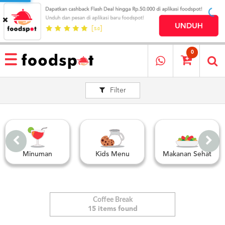
HOME
MENU
0
RESTAURANT
Filter
CARA
PESAN
OUR
COMPANY
KATA
MEREKA
Minuman
Kids Menu
Makanan Sehat
KATALOG
LOYALTY
PROGRAM
Coffee Break
FAQ
15 items found
ABOUT