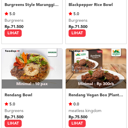
Burgreens Style Maranggi Satay Platter
Blackpepper Rice Bowl
5.0
5.0
Burgreens
Burgreens
Rp.71.500
Rp.71.500
LIHAT
LIHAT
Minimal : 10
pax
Minimal : Rp 300rb
Rendang Bowl
Rendang Vegan Box |Plant-Based|
5.0
0.0
Burgreens
meatless kingdom
Rp.71.500
Rp.75.500
LIHAT
LIHAT