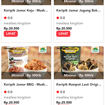
Minimal : Rp 300rb
Minimal : Rp 300rb
Keripik Jamur Keju - Mushome Chips Cheese
Keripik Jamur Jagung Bakar - Mushome Chips Roasted Corn
0.0
0.0
meatless kingdom
meatless kingdom
Rp.20.500
Rp.20.500
LIHAT
LIHAT
Minimal : Rp 300rb
Minimal : Rp 300rb
Keripik Jamur BBQ - Mushome Chips BBQ
Keripik Rumput Laut Original - Mushome Chips Nori Original
0.0
0.0
meatless kingdom
meatless kingdom
Rp.20.500
Rp.25.500