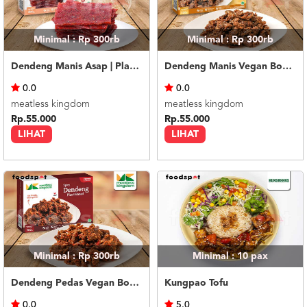
Minimal : Rp 300rb
Minimal : Rp 300rb
Dendeng Manis Asap | Plant Based |
Dendeng Manis Vegan Box |Plant-Based|
0.0
0.0
meatless kingdom
meatless kingdom
Rp.55.000
Rp.55.000
LIHAT
LIHAT
Minimal : Rp 300rb
Minimal : 10
pax
Dendeng Pedas Vegan Box |Plant-Based|
Kungpao Tofu
0.0
5.0