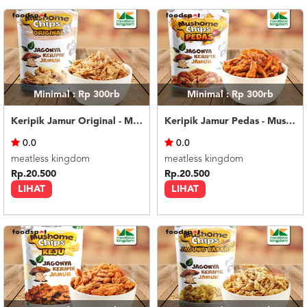
US
CATERERS
BLOG
TERMS
&
CONDITIONS
Minimal : Rp 300rb
Minimal : Rp 300rb
CALL
Keripik Jamur Original - Mushome Chips Original
Keripik Jamur Pedas - Mushome Chips Spicy
CENTER
021
0.0
0.0
5091
3494
meatless kingdom
meatless kingdom
Rp.20.500
Rp.20.500
LOGIN
DAFTAR
LIHAT
LIHAT