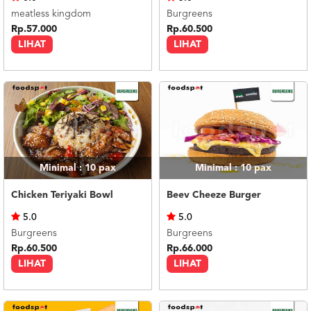
meatless kingdom
Burgreens
Rp.57.000
Rp.60.500
LIHAT
LIHAT
Minimal : 10
pax
Minimal : 10
pax
Chicken Teriyaki Bowl
Beev Cheeze Burger
5.0
5.0
Burgreens
Burgreens
Rp.60.500
Rp.66.000
LIHAT
LIHAT