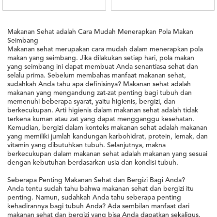
Makanan Sehat adalah Cara Mudah Menerapkan Pola Makan
Seimbang
Makanan sehat merupakan cara mudah dalam menerapkan pola
makan yang seimbang. Jika dilakukan setiap hari, pola makan
yang seimbang ini dapat membuat Anda senantiasa sehat dan
selalu prima. Sebelum membahas manfaat makanan sehat,
sudahkah Anda tahu apa definisinya? Makanan sehat adalah
makanan yang mengandung zat-zat penting bagi tubuh dan
memenuhi beberapa syarat, yaitu higienis, bergizi, dan
berkecukupan. Arti higienis dalam makanan sehat adalah tidak
terkena kuman atau zat yang dapat mengganggu kesehatan.
Kemudian, bergizi dalam konteks makanan sehat adalah makanan
yang memiliki jumlah kandungan karbohidrat, protein, lemak, dan
vitamin yang dibutuhkan tubuh. Selanjutnya, makna
berkecukupan dalam makanan sehat adalah makanan yang sesuai
dengan kebutuhan berdasarkan usia dan kondisi tubuh.
Seberapa Penting Makanan Sehat dan Bergizi Bagi Anda?
Anda tentu sudah tahu bahwa makanan sehat dan bergizi itu
penting. Namun, sudahkah Anda tahu seberapa penting
kehadirannya bagi tubuh Anda? Ada sembilan manfaat dari
makanan sehat dan bergizi yang bisa Anda dapatkan sekaligus.