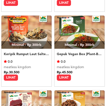
LIHAT
LIHAT
Minimal : Rp 300rb
Minimal : Rp 300rb
Keripik Rumput Laut Salted Egg- Mushome Chips Nori Salted Egg
Gepuk Vegan Box |Plant-Based|
0.0
0.0
meatless kingdom
meatless kingdom
Rp.30.500
Rp.45.500
LIHAT
LIHAT