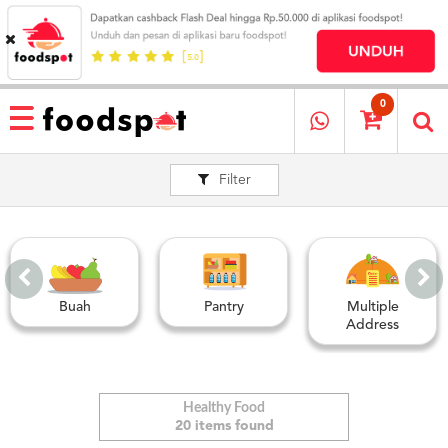
HOME
MENU
0
RESTAURANT
Filter
CARA
PESAN
OUR
COMPANY
KATA
MEREKA
Buah
Pantry
Multiple
KATALOG
Address
LOYALTY
PROGRAM
FAQ
Healthy Food
20 items found
ABOUT