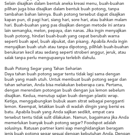
Selain disajikan dalam bentuk aneka kreasi menu, buah-buahan
pilihan juga bisa disajikan dalam bentuk buah potong, tanpa
tambahan bahan lainnya. Buah potong tersebut dapat disajikan
kapan pun, di pagi hari, siang hari, sore hari, atau bahkan malam
hari. Buah-buahan yang pas disajikan dengan metode ini antara
lain semangka, melon, pepaya, dan nanas. Jika ingin menyajikan
buah potong, hindari buah-buah yang cepat berubah warna
seperti buah apel, buah alpukat, dan pisang. Apabila Anda ingin
menyajikan buah utuh atau tanpa dipotong, pilihlah buah-buahan
berukuran kecil atau sedang seperti stroberi anggur, jeruk, atau
salak tanpa perlu mengupasnya terlebih dahulu.
Buah Potong Segar yang Tahan Seharian
Daya tahan buah potong segar tentu tidak lagi sama dengan
buah yang masih utuh. Untuk membuat buah potong segar dan
tahan seharian, Anda bisa melakukan beberapa cara. Pertama,
dengan merendam potongan buah dengan jus lemon sebelum
disajikan. Kedua, menutup sajian buah dengan plastic wrap.
Ketiga, menggabungkan bubuk asam sitrat sebagai pengganti
lemon. Keempat, letakkan buah di wadah dingin yang berisi es
batu. Apabila buah yang Anda sajikan sedikit, empat cara
tersebut tentu tidak sulit dilakukan. Namun, bagaimana jika Anda
memerlukan banyak buah potong segar? Foodspot adalah
solusinya. Ratusan partner kami siap menghidangkan beragam
jenis buah potong segar sesuai dengan kebutuhan Anda. Dengan