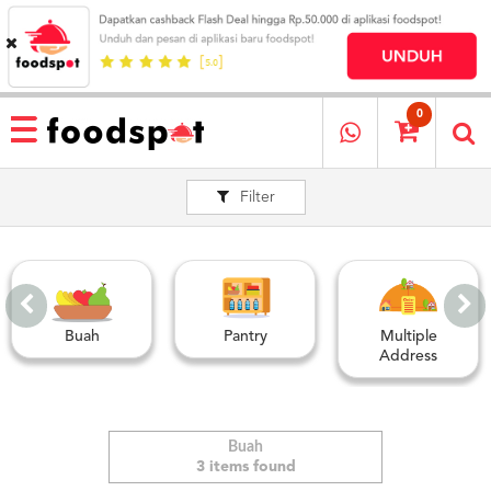
HOME
MENU
0
RESTAURANT
Filter
CARA
PESAN
OUR
COMPANY
KATA
MEREKA
Buah
Pantry
Multiple
KATALOG
Address
LOYALTY
PROGRAM
FAQ
Buah
3 items found
ABOUT