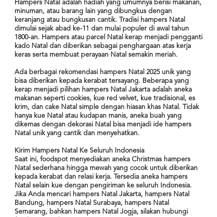
Hampers Natal adalah hadiah yang umumnya berisi makanan,
US
minuman, atau barang lain yang dibungkus dengan
CATERERS
keranjang atau bungkusan cantik. Tradisi hampers Natal
dimulai sejak abad ke-11 dan mulai populer di awal tahun
BLOG
1800-an. Hampers atau parcel Natal kerap menjadi pengganti
kado Natal dan diberikan sebagai penghargaan atas kerja
TERMS
&
keras serta membuat perayaan Natal semakin meriah.
CONDITIONS
Ada berbagai rekomendasi hampers Natal 2025 unik yang
bisa diberikan kepada kerabat tersayang. Beberapa yang
CALL
kerap menjadi pilihan hampers Natal Jakarta adalah aneka
CENTER
021
makanan seperti cookies, kue red velvet, kue tradisional, es
5091
krim, dan cake Natal simple dengan hiasan khas Natal. Tidak
3494
hanya kue Natal atau kudapan manis, aneka buah yang
dikemas dengan dekorasi Natal bisa menjadi ide hampers
LOGIN
DAFTAR
Natal unik yang cantik dan menyehatkan.
Kirim Hampers Natal Ke Seluruh Indonesia
Saat ini, foodspot menyediakan aneka Christmas hampers
Natal sederhana hingga mewah yang cocok untuk diberikan
kepada kerabat dan relasi kerja. Tersedia aneka hampers
Natal selain kue dengan pengiriman ke seluruh Indonesia.
Jika Anda mencari hampers Natal Jakarta, hampers Natal
Bandung, hampers Natal Surabaya, hampers Natal
Semarang, bahkan hampers Natal Jogja, silakan hubungi