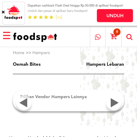
HOME
MENU
0
RESTAURANT
Home
>>
Hampers
CARA
PESAN
Oemah Bites
Hampers Lebaran
OUR
COMPANY
KATA
MEREKA
Pilihan Vendor Hampers Lainnya
KATALOG
LOYALTY
PROGRAM
Previous
Next
FAQ
ABOUT