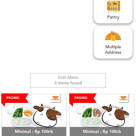
US
CATERERS
Pantry
BLOG
TERMS
&
CONDITIONS
Multiple
CALL
Address
CENTER
021
5091
3494
Kids Menu
LOGIN
DAFTAR
3 items found
Minimal : Rp 100rb
Minimal : Rp 100rb