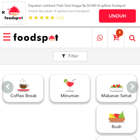
HOME
MENU
0
RESTAURANT
Filter
CARA
PESAN
OUR
COMPANY
KATA
MEREKA
Coffee Break
Minuman
Makanan Sehat
KATALOG
LOYALTY
PROGRAM
Buah
FAQ
ABOUT