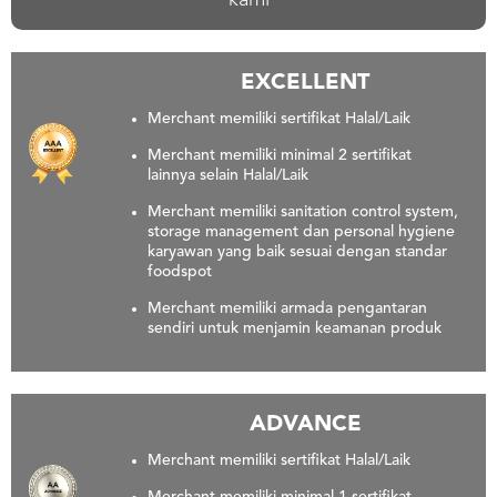
kami
US
CATERERS
BLOG
EXCELLENT
TERMS
Merchant memiliki sertifikat Halal/Laik
&
CONDITIONS
Merchant memiliki minimal 2 sertifikat
lainnya selain Halal/Laik
CALL
CENTER
Merchant memiliki sanitation control system,
021
storage management dan personal hygiene
5091
karyawan yang baik sesuai dengan standar
3494
foodspot
LOGIN
DAFTAR
Merchant memiliki armada pengantaran
sendiri untuk menjamin keamanan produk
ADVANCE
Merchant memiliki sertifikat Halal/Laik