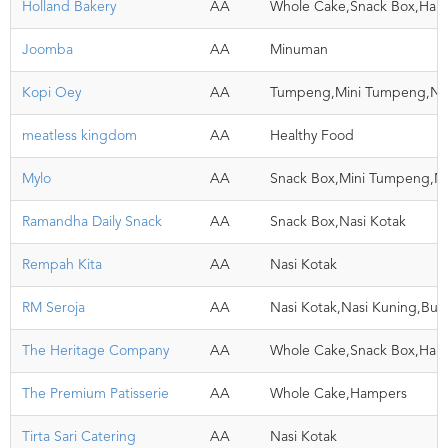
Holland Bakery
AA
Whole Cake,Snack Box,Ham
Joomba
AA
Minuman
Kopi Oey
AA
Tumpeng,Mini Tumpeng,Nas
meatless kingdom
AA
Healthy Food
Mylo
AA
Snack Box,Mini Tumpeng,N
Ramandha Daily Snack
AA
Snack Box,Nasi Kotak
Rempah Kita
AA
Nasi Kotak
RM Seroja
AA
Nasi Kotak,Nasi Kuning,Buf
The Heritage Company
AA
Whole Cake,Snack Box,Ham
The Premium Patisserie
AA
Whole Cake,Hampers
Tirta Sari Catering
AA
Nasi Kotak