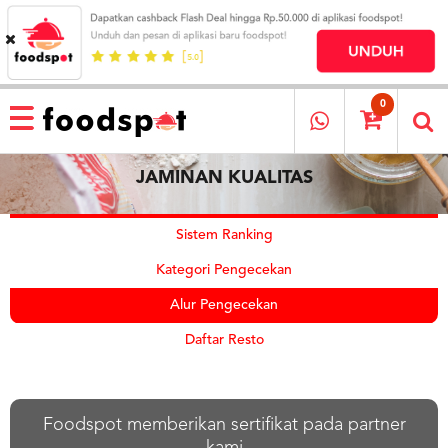
HOME
MENU
0
RESTAURANT
JAMINAN KUALITAS
CARA
PESAN
OUR
Sistem Ranking
COMPANY
Kategori Pengecekan
KATA
MEREKA
Alur Pengecekan
KATALOG
Daftar Resto
LOYALTY
PROGRAM
FAQ
Foodspot memberikan sertifikat pada partner
ABOUT