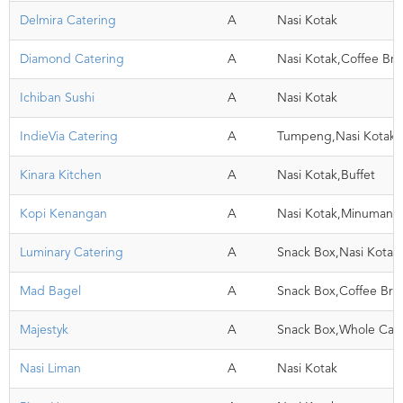
Delmira Catering
A
Nasi Kotak
Diamond Catering
A
Nasi Kotak,Coffee Bre
Ichiban Sushi
A
Nasi Kotak
IndieVia Catering
A
Tumpeng,Nasi Kotak
Kinara Kitchen
A
Nasi Kotak,Buffet
Kopi Kenangan
A
Nasi Kotak,Minuman,
Luminary Catering
A
Snack Box,Nasi Kotak
Mad Bagel
A
Snack Box,Coffee Bre
Majestyk
A
Snack Box,Whole Ca
Nasi Liman
A
Nasi Kotak