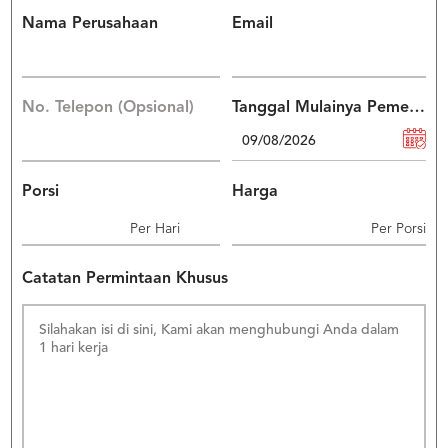
US
Nama Perusahaan
Email
CATERERS
BLOG
TERMS
No. Telepon (Opsional)
Tanggal Mulainya Pemesanan
&
CONDITIONS
CALL
CENTER
Porsi
Harga
021
5091
Per Hari
Per Porsi
3494
LOGIN
DAFTAR
Catatan Permintaan Khusus