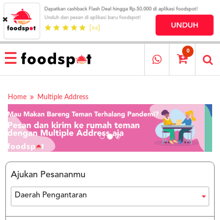
HOME
MENU
0
RESTAURANT
CARA
PESAN
Home
Multiple Address
OUR
COMPANY
KATA
MEREKA
KATALOG
Ajukan Pesananmu
LOYALTY
PROGRAM
Daerah Pengantaran
FAQ
ABOUT