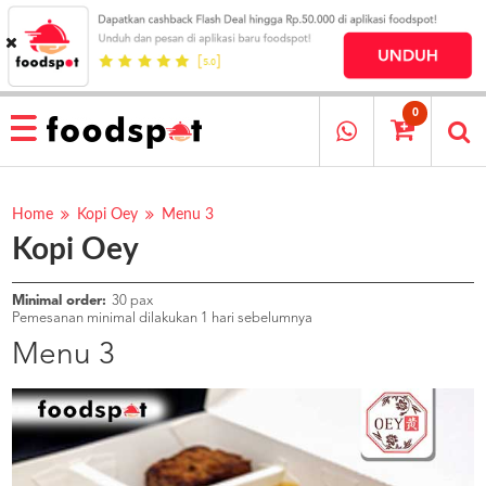
HOME
MENU
0
RESTAURANT
CARA
PESAN
Home
Kopi Oey
Menu 3
Kopi Oey
OUR
COMPANY
KATA
Minimal order:
30 pax
MEREKA
Pemesanan minimal dilakukan 1 hari sebelumnya
KATALOG
Menu 3
LOYALTY
PROGRAM
FAQ
ABOUT