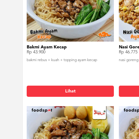
Bakmi Ayam Kecap
Nasi Gor
Rp 43.900
Rp 46.775
bakmi rebus + kuah + topping ayam kecap
nasi goreng 
Lihat