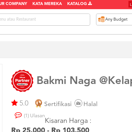
UR COMPANY
KATA MEREKA
KATALOG
Bakmi Naga @Kela
5.0
Sertifikasi
Halal
(1) Ulasan
Kisaran Harga :
Rp 25.000 - Rp 103.500