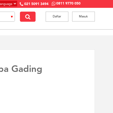
0811 9770 050
021 5091 3494
Daftar
Masuk
pa Gading