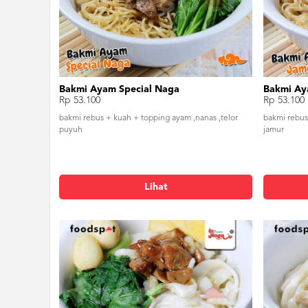
Bakmi Ayam Special Naga
Bakmi Ay
Rp 53.100
Rp 53.100
bakmi rebus + kuah + topping ayam ,nanas ,telor
bakmi rebu
puyuh
jamur
Lihat