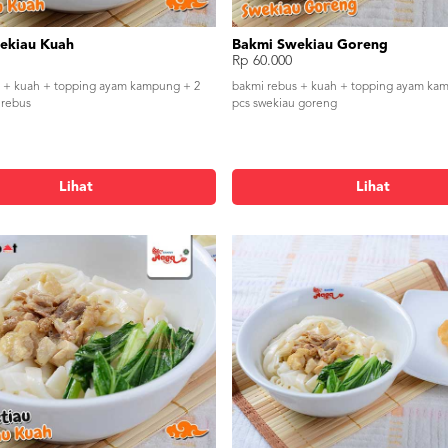
ekiau Kuah
Bakmi Swekiau Goreng
Rp 60.000
 + kuah + topping ayam kampung + 2
bakmi rebus + kuah + topping ayam ka
 rebus
pcs swekiau goreng
Lihat
Lihat