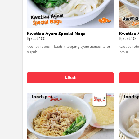
Kwetiau Ayam Special Naga
Kwetiau 
Rp 53.100
Rp 53.100
kwetiau rebus + kuah + topping ayam ,nanas ,telor
kwetiau reb
puyuh
jamur
Lihat