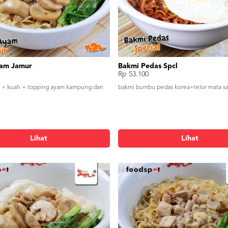
am Jamur
Bakmi Pedas Spcl
Rp 53.100
s + kuah + topping ayam kampung dan
bakmi bumbu pedas korea+telor mata sa
Lihat
Lihat