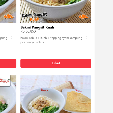
Bakmi Pangsit Kuah
Rp 58.850
mpung + 2
bakmi rebus + kuah + topping ayam kampung + 2
pcs pangsit rebus
Lihat