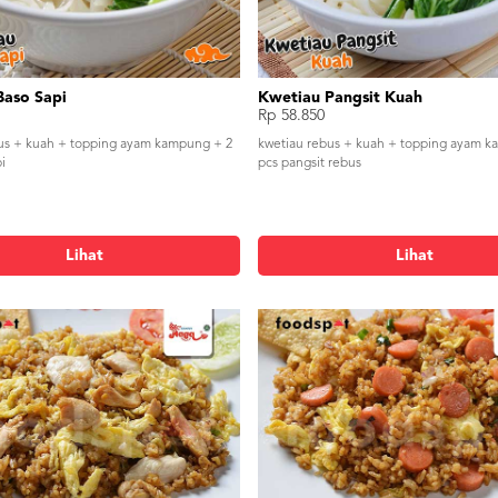
Baso Sapi
Kwetiau Pangsit Kuah
Rp 58.850
us + kuah + topping ayam kampung + 2
kwetiau rebus + kuah + topping ayam k
i
pcs pangsit rebus
Lihat
Lihat