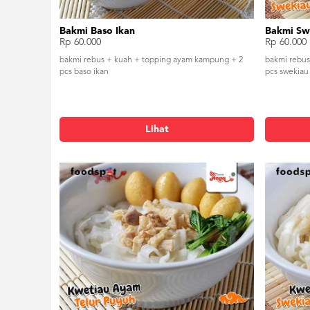
Bakmi Baso Ikan
Bakmi Sw
Rp 60.000
Rp 60.000
bakmi rebus + kuah + topping ayam kampung + 2
bakmi rebus
pcs baso ikan
pcs swekiau
Lihat