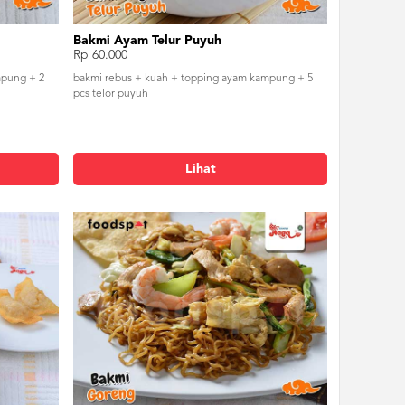
Bakmi Ayam Telur Puyuh
Rp 60.000
mpung + 2
bakmi rebus + kuah + topping ayam kampung + 5
pcs telor puyuh
Lihat