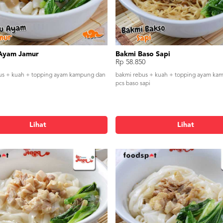
Ayam Jamur
Bakmi Baso Sapi
Rp 58.850
us + kuah + topping ayam kampung dan
bakmi rebus + kuah + topping ayam ka
pcs baso sapi
Lihat
Lihat