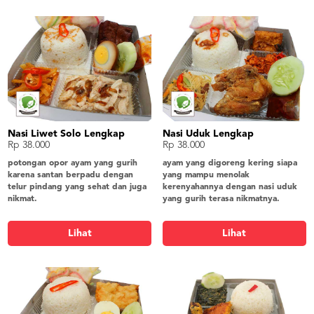
Nasi Liwet Solo Lengkap
Nasi Uduk Lengkap
Rp 38.000
Rp 38.000
potongan opor ayam yang gurih
ayam yang digoreng kering siapa
karena santan berpadu dengan
yang mampu menolak
telur pindang yang sehat dan juga
kerenyahannya dengan nasi uduk
nikmat.
yang gurih terasa nikmatnya.
nasi liwet solo, opor ayam suir, telur
nasi uduk, ayam goreng 1/8, bihun
pindang, oseng labu, tahu bacem,
goreng, kering tempe, tahu semur,
Lihat
Lihat
lalap timun, sambel, krupuk
lalap timun, sambel, krupuk