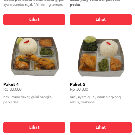
ayam bumbu rujak 1/8, kering tempe,
pedas.
mie goreng, lalap timun, sambel,
ayam rica rica 1/8, oseng daung
krupuk
singkong, bakwan jagung, lalap timun,
Lihat
Lihat
sambel, krupuk
Paket 4
Paket 5
Rp 30.000
Rp 30.000
nasi, ayam bakar, gulai nangka,
nasi, ayam gulai, daun singkong
perkedel
rebus, perkedel
Lihat
Lihat