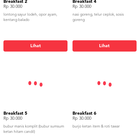
Breakfast 2
Breakfast 4
Rp 30.000
Rp 30.000
lontong sayur lodeh, opor ayam,
nasi goreng, telur ceplok, sosis
kentang balado
goreng
Lihat
Lihat
Breakfast 5
Breakfast 6
Rp 30.000
Rp 30.000
bubur manis komplit (bubur sumsum
burjo ketan item & roti tawar
ketan hitam candil)