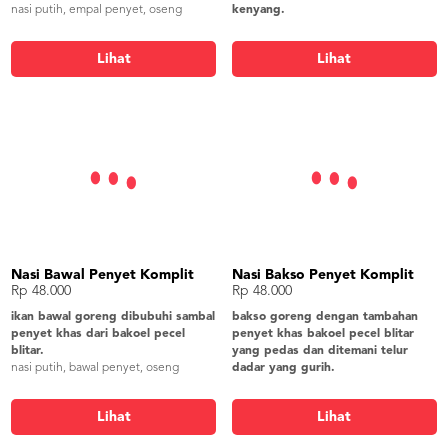
nasi putih, empal penyet, oseng
kenyang.
kangkung, tahu goreng, tempe
nasi putih, nila penyet, oseng
goreng, bakwan jagung, lalapan,
kangkung, tahu goreng, tempe
Lihat
Lihat
kerupuk gendar
goreng, bakwan jagung, lalapan,
kerupuk gendar
Nasi Bawal Penyet Komplit
Nasi Bakso Penyet Komplit
Rp 48.000
Rp 48.000
ikan bawal goreng dibubuhi sambal
bakso goreng dengan tambahan
penyet khas dari bakoel pecel
penyet khas bakoel pecel blitar
blitar.
yang pedas dan ditemani telur
nasi putih, bawal penyet, oseng
dadar yang gurih.
kangkung, tahu goreng, tempe
nasi putih, bakso penyet, telur dadar,
goreng, bakwan jagung, lalapan,
oseng kangkung, tahu goreng, tempe
Lihat
Lihat
kerupuk gendar
goreng, bakwan jagung, lalapan,
kerupuk gendar