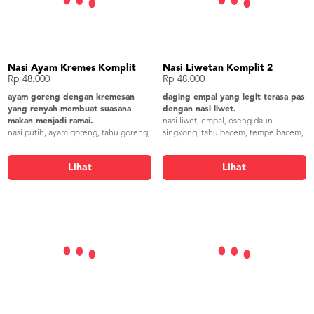
Nasi Ayam Kremes Komplit
Nasi Liwetan Komplit 2
Rp 48.000
Rp 48.000
ayam goreng dengan kremesan
daging empal yang legit terasa pas
yang renyah membuat suasana
dengan nasi liwet.
makan menjadi ramai.
nasi liwet, empal, oseng daun
nasi putih, ayam goreng, tahu goreng,
singkong, tahu bacem, tempe bacem,
tempe goreng, sayur asem blitar,
bakwan jagung, lalapan, sambel,
lalapan, sambel, kremesan
kerupuk gender
Lihat
Lihat