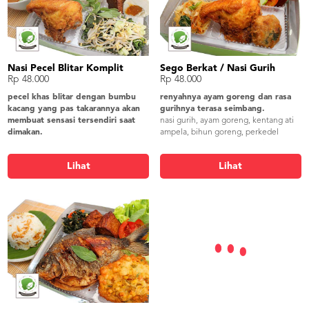
Nasi Pecel Blitar Komplit
Sego Berkat / Nasi Gurih
Rp 48.000
Rp 48.000
pecel khas blitar dengan bumbu
renyahnya ayam goreng dan rasa
kacang yang pas takarannya akan
gurihnya terasa seimbang.
membuat sensasi tersendiri saat
nasi gurih, ayam goreng, kentang ati
dimakan.
ampela, bihun goreng, perkedel
nasi putih, pecel blitar, ayam
kentang, serundeng, peyek/krupuk
grg/empal/bandeng, telur asin, os.
gendar, sambel
Lihat
Lihat
tmp kikil, tahu bacem, peyek/krupuk
gendar