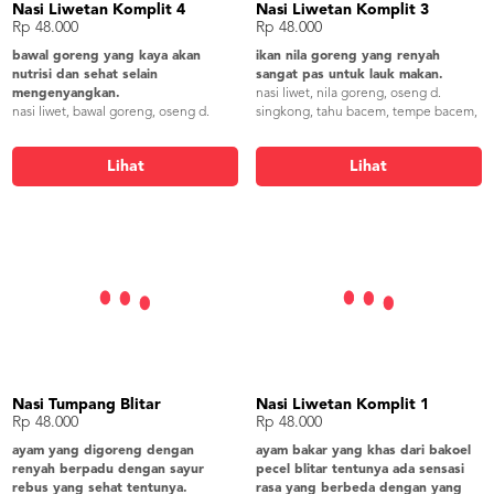
Nasi Liwetan Komplit 4
Nasi Liwetan Komplit 3
Rp 48.000
Rp 48.000
bawal goreng yang kaya akan
ikan nila goreng yang renyah
nutrisi dan sehat selain
sangat pas untuk lauk makan.
mengenyangkan.
nasi liwet, nila goreng, oseng d.
nasi liwet, bawal goreng, oseng d.
singkong, tahu bacem, tempe bacem,
singkong, tahu bacem, tempe bacem,
bakwan jagung, lalapan, sambel,
bakwan jagung, lalapan, sambel,
kerupuk gendar
Lihat
Lihat
kerupuk gendar
Nasi Tumpang Blitar
Nasi Liwetan Komplit 1
Rp 48.000
Rp 48.000
ayam yang digoreng dengan
ayam bakar yang khas dari bakoel
renyah berpadu dengan sayur
pecel blitar tentunya ada sensasi
rebus yang sehat tentunya.
rasa yang berbeda dengan yang