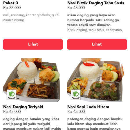
Paket 3
Nasi Bistik Daging Tahu Sosis
Rp 38.000
Rp 43.000
nasi, rendang, kentang balado, gulai
irisan daging yang kaya akan
daun sinkong
bumbu berpadu satu sehingga
terasa sekali saat dimakan.
bistik daging, tahu sosis, ca sayuran,
perkedel kentang, lalap timun,
sambel, krupuk udang
Lihat
Lihat
Nasi Daging Teriyaki
Nasi Sapi Lada Hitam
Rp 43.000
Rp 43.000
daging dengan bumbu yang khas
potongan daging dengan bumbu
dari jepang ini yaitu teriyaki
lada hitam siap membuat lidah
mampu membuat makan jadi makin
kamu merasa ingin memakannya