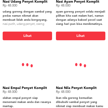
Nasi Udang Penyet Komplit
Nasi Ayam Penyet Komplit
Rp 48.000
Rp 48.000
udang goreng dengan sambal yang
ayam goreng penyet selalu menjadi
pedas namun nikmat akan
pilihan kita saat malam hari, namun
membuat lidah anda bergoyang.
dengan adanya bakoel pecel saat
nasi putih, udang penyet, oseng
siang hari pun bisa menikmatinya.
kangkung, tahu goreng, tempe
nasi putih, ayam penyet, oseng
goreng, bakwan jagung, lalapan,
kangkung, tahu goreng, tempe
Lihat
Lihat
kerupuk gender
goreng, bakwan jagung, lalapan,
kerupuk gendar
Nasi Empal Penyet Komplit
Nasi Nila Penyet Komplit
Rp 48.000
Rp 48.000
olahan empal penyet siap
ikan nila goreng kemudian
menemani makan anda dan rasanya
dibubuhi sambal penyet yang
mantap.
nikmat siap membuat makan kamu