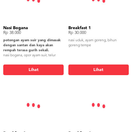
Nasi Bogana
Breakfast 1
Rp 38.000
Rp 30.000
potongan ayam suir yang dimasak
nasi uduk, ayam goreng, bihun
dengan santan dan kaya akan
goreng tempe
rempah terasa gurih sekali.
nasi bogana, opor ayam suir, telur
pindang, oseng kacang panjang,
kering tempe, sambel, krupuk
Lihat
Lihat