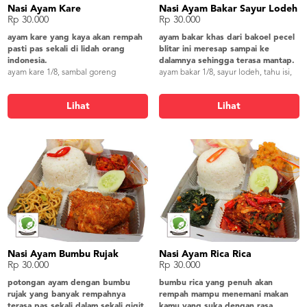
Nasi Ayam Kare
Nasi Ayam Bakar Sayur Lodeh
Rp 30.000
Rp 30.000
ayam kare yang kaya akan rempah
ayam bakar khas dari bakoel pecel
pasti pas sekali di lidah orang
blitar ini meresap sampai ke
indonesia.
dalamnya sehingga terasa mantap.
ayam kare 1/8, sambal goreng
ayam bakar 1/8, sayur lodeh, tahu isi,
kentang ati, orak arik, lalap timun,
lalap timun, sambel, krupuk
sambel, krupuk
Lihat
Lihat
Nasi Ayam Bumbu Rujak
Nasi Ayam Rica Rica
Rp 30.000
Rp 30.000
potongan ayam dengan bumbu
bumbu rica yang penuh akan
rujak yang banyak rempahnya
rempah mampu menemani makan
terasa pas sekali dalam sekali gigit.
kamu yang suka dengan rasa