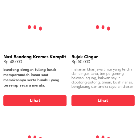
Nasi Bandeng Kremes Komplit
Rujak Cingur
Rp 48.000
Rp 50.000
makanan khas jawa timur yang terdiri
bandeng dengan tulang lunak
dari cingur, tahu, tempe goreng
mempermudah kamu saat
bakwan jagung, bakwan sayur
memakannya serta bumbu yang
dipotong-potong, timun, buah nanas,
terserap secara merata.
bengkoang dan aneka sayuran disiram
bandeng presto, tahu goreng, tempe
bumbu khas terdiri dari kacang,
pisang batu dan petis yang
goreng, sayur asem blitar, lalapan,
menjadikan cita rasa yang khas
Lihat
Lihat
sambel, kremesan