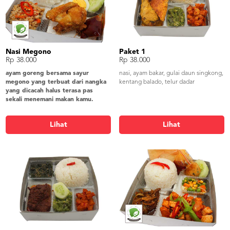
Nasi Megono
Paket 1
Rp 38.000
Rp 38.000
ayam goreng bersama sayur
nasi, ayam bakar, gulai daun singkong,
megono yang terbuat dari nangka
kentang balado, telur dadar
yang dicacah halus terasa pas
sekali menemani makan kamu.
nasi megono, ayam goreng 1/8, sayur
megono, telur rebus, tempe tepung,
Lihat
Lihat
lalap timun, sambel, krupuk