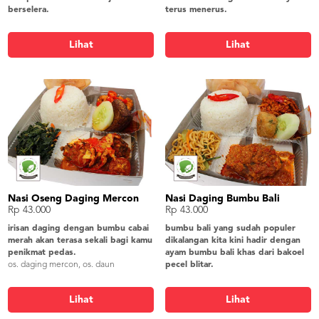
berselera.
terus menerus.
daging teriyaki, soun goreng, orak arik
sapi lada hitam, mie goreng, capcay,
buncis, tahu tepung, lalap timun,
perkedel kentang, lalap timun,
Lihat
Lihat
sambel, krupuk udang
sambel, krupuk udang
Nasi Oseng Daging Mercon
Nasi Daging Bumbu Bali
Rp 43.000
Rp 43.000
irisan daging dengan bumbu cabai
bumbu bali yang sudah populer
merah akan terasa sekali bagi kamu
dikalangan kita kini hadir dengan
penikmat pedas.
ayam bumbu bali khas dari bakoel
os. daging mercon, os. daun
pecel blitar.
singkong, os. tempe kikil, tahu bacem,
daging bumbu bali, mie goreng,
lalap timun, sambel, krupuk udang
kering tempe, perkedel kentang, lalap
Lihat
Lihat
timun, sambel, krupuk udang