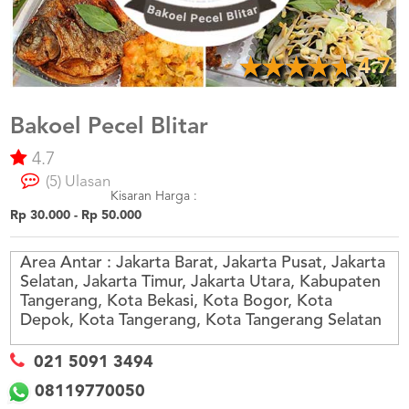
US
CATERERS
BLOG
4.7
TERMS
&
CONDITIONS
Bakoel Pecel Blitar
4.7
CALL
CENTER
(5) Ulasan
021
5091
Kisaran Harga :
3494
Rp 30.000 - Rp 50.000
LOGIN
DAFTAR
Area Antar :
Jakarta Barat, Jakarta Pusat, Jakarta
Selatan, Jakarta Timur, Jakarta Utara, Kabupaten
Tangerang, Kota Bekasi, Kota Bogor, Kota
Depok, Kota Tangerang, Kota Tangerang Selatan
021 5091 3494
08119770050