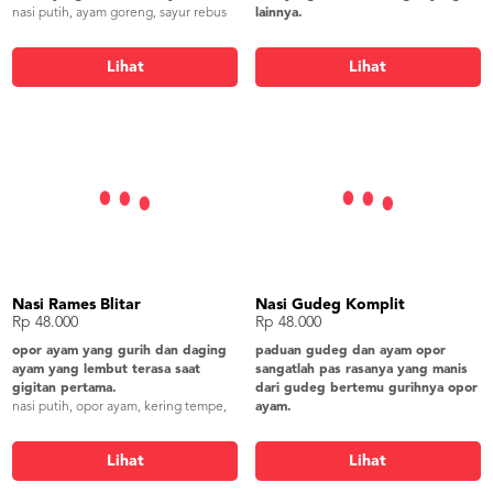
nasi putih, ayam goreng, sayur rebus
lainnya.
+ sambel tumpang, os. tempe kikil,
nasi liwet, ayam bakar, oseng d.
telur rebus, ikan asin, kerupuk gendar
singkong, tahu bacem, tempe bacem,
Lihat
Lihat
bakwan jagung, lalapan, sambel,
kerupuk gendar
Nasi Rames Blitar
Nasi Gudeg Komplit
Rp 48.000
Rp 48.000
opor ayam yang gurih dan daging
paduan gudeg dan ayam opor
ayam yang lembut terasa saat
sangatlah pas rasanya yang manis
gigitan pertama.
dari gudeg bertemu gurihnya opor
nasi putih, opor ayam, kering tempe,
ayam.
mie goreng, perkedel kentang, lalap
nasi putih, ayam opor, telur pindang,
timun, peyek, sambel
krecek, gudeg, lalap timun, peyek,
Lihat
Lihat
sambel