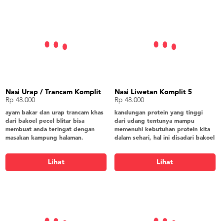
Nasi Urap / Trancam Komplit
Nasi Liwetan Komplit 5
Rp 48.000
Rp 48.000
ayam bakar dan urap trancam khas
kandungan protein yang tinggi
dari bakoel pecel blitar bisa
dari udang tentunya mampu
membuat anda teringat dengan
memenuhi kebutuhan protein kita
masakan kampung halaman.
dalam sehari, hal ini disadari bakoel
nasi putih, ayam bakar, urap trancam,
pecel blitar sehingga
lodeh tahu tempe, bakwan jagung,
menghadirkan menu udang.
Lihat
Lihat
telur rebus, peyek, sambel
nasi liwet, udang, oseng daun
singkong, tahu bacem, tempe bacem,
bakwan jagung, lalapan, kerupuk
gender