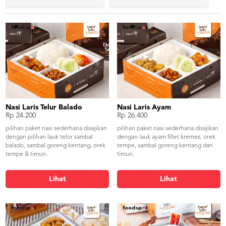
Nasi Laris Telur Balado
Nasi Laris Ayam
Rp 24.200
Rp 26.400
pilihan paket nasi sederhana disajikan
pilihan paket nasi sederhana disajikan
dengan pilihan lauk telor sambal
dengan lauk ayam fillet kremes, orek
balado, sambal goreng kentang, orek
tempe, sambal goreng kentang dan
tempe & timun.
timun.
Lihat
Lihat