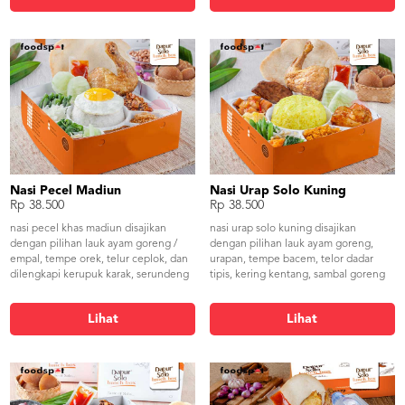
Nasi Pecel Madiun
Nasi Urap Solo Kuning
Rp 38.500
Rp 38.500
nasi pecel khas madiun disajikan
nasi urap solo kuning disajikan
dengan pilihan lauk ayam goreng /
dengan pilihan lauk ayam goreng,
empal, tempe orek, telur ceplok, dan
urapan, tempe bacem, telor dadar
dilengkapi kerupuk karak, serundeng
tipis, kering kentang, sambal goreng
kelapa, lalapan serta sambal.
kentang, dilengkapi sambal, lalapan
serta kerupuk udang.
Lihat
Lihat