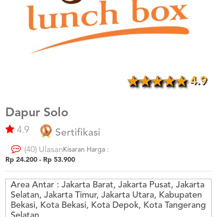
US
CATERERS
BLOG
TERMS
&
CONDITIONS
4.9
CALL
CENTER
021
5091
Dapur Solo
3494
LOGIN
DAFTAR
4.9
Sertifikasi
(40) Ulasan
Kisaran Harga :
Rp 24.200 - Rp 53.900
Area Antar :
Jakarta Barat, Jakarta Pusat, Jakarta
Selatan, Jakarta Timur, Jakarta Utara, Kabupaten
Bekasi, Kota Bekasi, Kota Depok, Kota Tangerang
Selatan