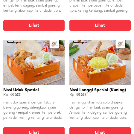
dengan pilihan lauk ayam goreng /
pilihan lauk ayam goreng / empal,
empal, terik daging, sambal goreng
urapan, tempe bacem, telor dadar
kentang, abon sapi, telur dadar tipis,
tipis, kering kentang, sambal goreng
serundeng kelapa, kering kentang,
kentang, dilengkapi sambal, lalapan
dilengkapi sambal, lalapan serta
serta kerupuk udang.
Lihat
Lihat
kerupuk udang.
Nasi Uduk Spesial
Nasi Langgi Spesial (Kuning)
Rp 38.500
Rp 38.500
nasi uduk spesial dengan taburan
nasi langgi khas kota solo disajikan
bawang goreng, dilengkapi ayam
dengan pilihan lauk ayam goreng
goreng / empal kremes, tempe orek,
/empal, terik daging, sambal goreng
perkedel, kering kentang, telur dadar
kentang, abon sapi, telur dadar tipis,
tipis dan sambal.
serundeng kelapa, kering kentang,
dilengkapi sambal, lalapan serta
Lihat
Lihat
kerupuk udang.