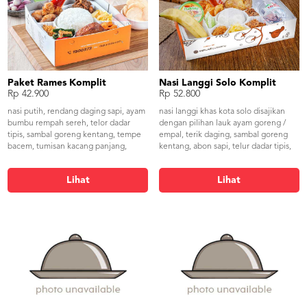
Paket Rames Komplit
Nasi Langgi Solo Komplit
Rp 42.900
Rp 52.800
nasi putih, rendang daging sapi, ayam
nasi langgi khas kota solo disajikan
bumbu rempah sereh, telor dadar
dengan pilihan lauk ayam goreng /
tipis, sambal goreng kentang, tempe
empal, terik daging, sambal goreng
bacem, tumisan kacang panjang,
kentang, abon sapi, telur dadar tipis,
serundeng, sambal dan kerupuk
serundeng kelapa, kering kentang,
udang
buah, puding, air mineral botol, lalap,
Lihat
Lihat
serta kerupuk udang dan sambal.