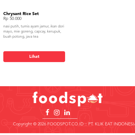
Chrysant Rice Set
Rp 50.000
nasi putih, tumis ayam jamur, ikan dori
mayo, mie goreng, capcay, kerupuk,
buah potong, java tea
Lihat
Copyright © 2026 FOODSPOT.CO.ID :: PT. KLIK EAT INDONESI