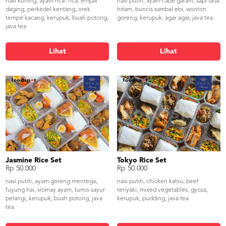
nasi kuning, ayam rica- rica, empal
nasi putih, ayam cabe garam, sapi lada
daging, perkedel kentang, orek
hitam, buncis sambal ebi, wonton
tempe kacang, kerupuk, buah potong,
goreng, kerupuk, agar agar, java tea
java tea
Lihat
Lihat
Jasmine Rice Set
Tokyo Rice Set
Rp 50.000
Rp 50.000
nasi putih, ayam goreng mentega,
nasi putih, chicken katsu, beef
fuyung hai, siomay ayam, tumis sayur
teriyaki, mixed vegetables, gyoza,
pelangi, kerupuk, buah potong, java
kerupuk, pudding, java tea
tea