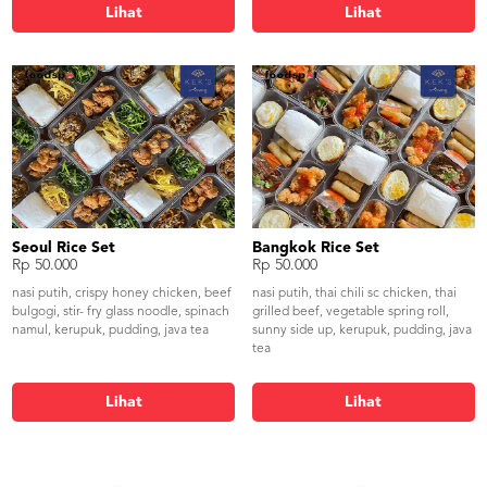
Lihat
Lihat
Seoul Rice Set
Bangkok Rice Set
Rp 50.000
Rp 50.000
nasi putih, crispy honey chicken, beef
nasi putih, thai chili sc chicken, thai
bulgogi, stir- fry glass noodle, spinach
grilled beef, vegetable spring roll,
namul, kerupuk, pudding, java tea
sunny side up, kerupuk, pudding, java
tea
Lihat
Lihat