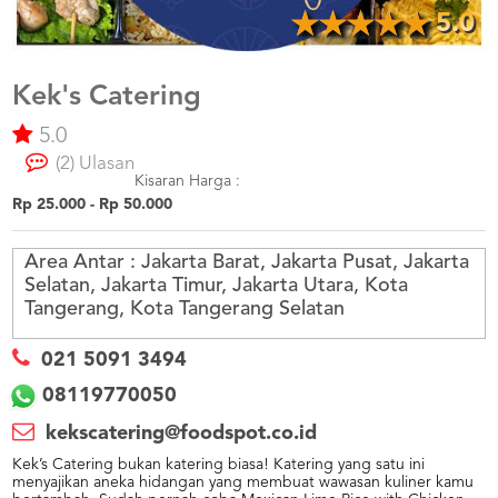
US
5.0
CATERERS
BLOG
Kek's Catering
TERMS
&
5.0
CONDITIONS
(2) Ulasan
Kisaran Harga :
CALL
Rp 25.000 - Rp 50.000
CENTER
021
5091
3494
Area Antar :
Jakarta Barat, Jakarta Pusat, Jakarta
Selatan, Jakarta Timur, Jakarta Utara, Kota
LOGIN
DAFTAR
Tangerang, Kota Tangerang Selatan
021 5091 3494
08119770050
kekscatering@foodspot.co.id
Kek’s Catering bukan katering biasa! Katering yang satu ini
menyajikan aneka hidangan yang membuat wawasan kuliner kamu