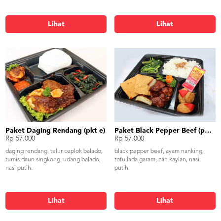
Lihat
Lihat
Paket Daging Rendang (pkt e)
Paket Black Pepper Beef (pkt f)
Rp 57.000
Rp 57.000
daging rendang, telur ceplok balado,
black pepper beef, ayam nanking,
tumis daun singkong, udang balado,
tofu lada garam, cah kaylan, nasi
nasi putih.
putih.
Lihat
Lihat