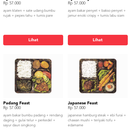
Rp 57.000
Rp 57.000
ayam klaten + sate udang bumbu
ayam bakar penyet + bakso penyet +
rujak + pepes tahu + tumis pare
jamur enoki crispy + tumis labu siam
Lihat
Lihat
Padang Feast
Japanese Feast
Rp 57.000
Rp 57.000
ayam bakar bumbu padang + rendang
japanese hamburg steak + ebi furai +
daging + gulai telur + perkedel +
chawan mushi + teriyaki tofu +
sayur daun singkong
edamame