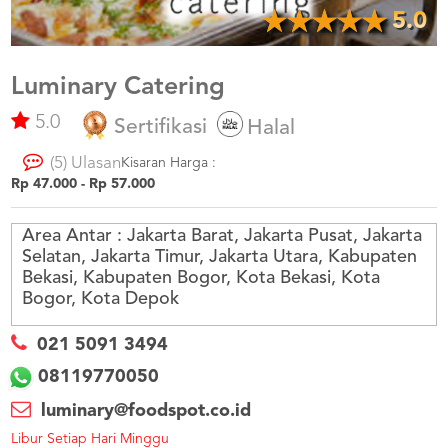
US
5.0
CATERERS
BLOG
Luminary Catering
TERMS
&
5.0
Sertifikasi
Halal
CONDITIONS
(5) Ulasan
Kisaran Harga :
CALL
Rp 47.000 - Rp 57.000
CENTER
021
5091
3494
Area Antar :
Jakarta Barat, Jakarta Pusat, Jakarta
Selatan, Jakarta Timur, Jakarta Utara, Kabupaten
LOGIN
DAFTAR
Bekasi, Kabupaten Bogor, Kota Bekasi, Kota
Bogor, Kota Depok
021 5091 3494
08119770050
luminary@foodspot.co.id
Libur Setiap Hari Minggu