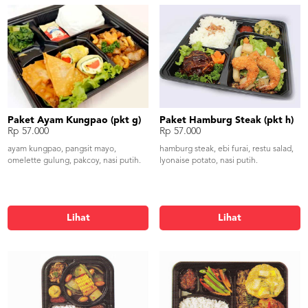
Paket Ayam Kungpao (pkt g)
Paket Hamburg Steak (pkt h)
Rp 57.000
Rp 57.000
ayam kungpao, pangsit mayo,
hamburg steak, ebi furai, restu salad,
omelette gulung, pakcoy, nasi putih.
lyonaise potato, nasi putih.
Lihat
Lihat