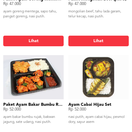
Rp 47.000
Rp 47.000
ayam goreng mentega, sapo tahu,
mongolian beef, tahu lada garam,
pangsit goreng, nasi putih.
telur kecap, nasi putih.
Lihat
Lihat
Paket Ayam Bakar Bumbu Rujak (pkt c)
Ayam Cabai Hijau Set
Rp 52.000
Rp 52.000
ayam bakar bumbu rujak, bakwan
nasi putih, ayam cabai hijau, pesmol
jagung, sate udang, nasi putih.
dory, sayur asem