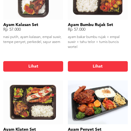
Ayam Kalasan Set
Ayam Bumbu Rujak Set
Rp 57.000
Rp 57.000
nasi putih, ayam kalasan, empal suwir,
ayam bakar bumbu rujak + empal
tempe penyet, perkedel, sayur asem
suwir + tahu telor + tumis buncis
wortel
Lihat
Lihat
Ayam Klaten Set
Ayam Penyet Set