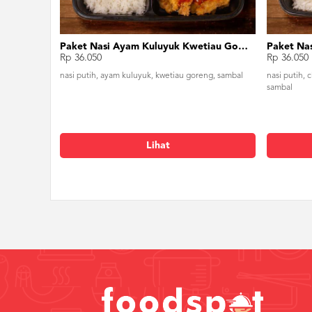
Paket Nasi Ayam Kuluyuk Kwetiau Goreng
Paket Nas
Rp 36.050
Rp 36.050
nasi putih, ayam kuluyuk, kwetiau goreng, sambal
nasi putih, 
sambal
Lihat