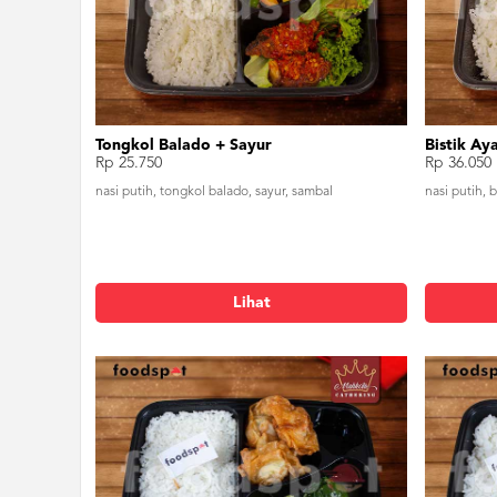
Tongkol Balado + Sayur
Bistik Ay
Rp 25.750
Rp 36.050
nasi putih, tongkol balado, sayur, sambal
nasi putih, 
Lihat