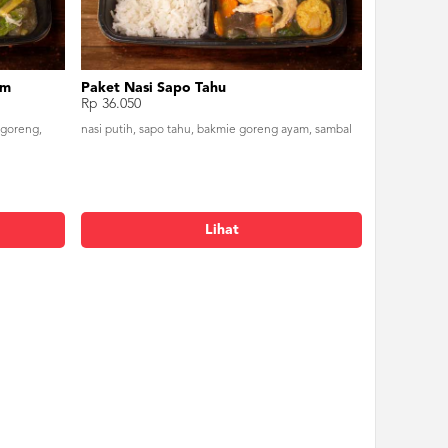
am
Paket Nasi Sapo Tahu
Rp 36.050
 goreng,
nasi putih, sapo tahu, bakmie goreng ayam, sambal
Lihat