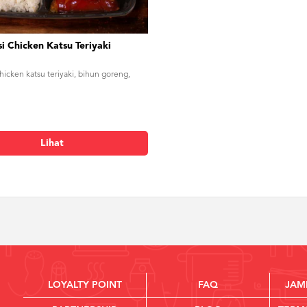
i Chicken Katsu Teriyaki
chicken katsu teriyaki, bihun goreng,
Lihat
LOYALTY POINT
FAQ
JAM