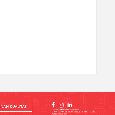
INAN KUALITAS
The City Tower Lantai 12 Unit 1N
Jl. MH Thamrin No. 81, Menteng, Kota Adm. Jakarta
Pusat, DKI Jakarta