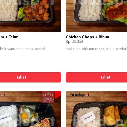
am + Telur
Chicken Chops + Bihun
Rp 36.050
bistik ayam, telur rebus, sambal
nasi putih, chicken chops, bihun, sambal
Lihat
Lihat