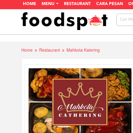
HOME
MENU
RESTAURANT
CARA PESAN
O
Home
Restaurant
Mahkota Katering