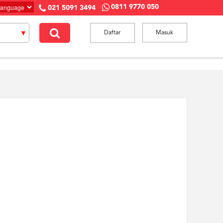
0811 9770 050
021 5091 3494
Daftar
Masuk