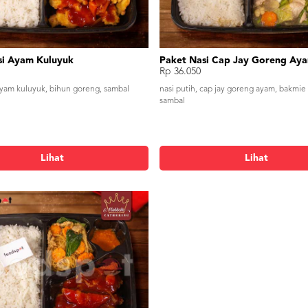
si Ayam Kuluyuk
Paket Nasi Cap Jay Goreng Ay
Rp 36.050
 ayam kuluyuk, bihun goreng, sambal
nasi putih, cap jay goreng ayam, bakmie
sambal
Lihat
Lihat