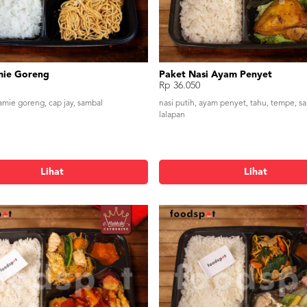
mie Goreng
Paket Nasi Ayam Penyet
Rp 36.050
tamie goreng, cap jay, sambal
nasi putih, ayam penyet, tahu, tempe, s
lalapan
Lihat
Lihat