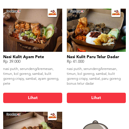
Nasi Kulit Ayam Pete
Nasi Kulit Paru Telur Dadar
Rp 39.000
Rp 41.000
nasi putih, serundeng/kremesan,
nasi putih, serundeng/kremesan,
timun, kol goreng, sambal, kulit
timun, kol goreng, sambal, kulit
goreng crispy, sambal, ayam goreng,
goreng crispy, sambal, paru goreng
pete
bonus telur dadar
Lihat
Lihat