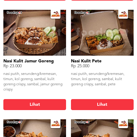
Nasi Kulit Jamur Goreng
Nasi Kulit Pete
Rp 23.000
Rp 25.000
nasi putih, serundeng/kremesan,
nasi putih, serundeng/kremesan,
timun, kol goreng, sambal, kulit
timun, kol goreng, sambal, kulit
goreng crispy, sambal, jamur goreng
goreng crispy, sambal, pete
crispy
Lihat
Lihat