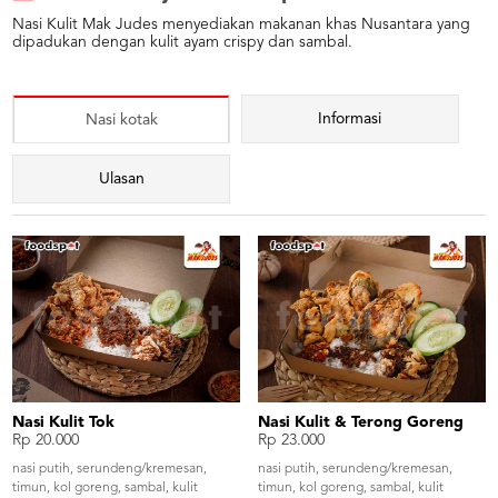
Nasi Kulit Mak Judes menyediakan makanan khas Nusantara yang
dipadukan dengan kulit ayam crispy dan sambal.
Informasi
Nasi kotak
Ulasan
Nasi Kulit Tok
Nasi Kulit & Terong Goreng
Rp 20.000
Rp 23.000
nasi putih, serundeng/kremesan,
nasi putih, serundeng/kremesan,
timun, kol goreng, sambal, kulit
timun, kol goreng, sambal, kulit