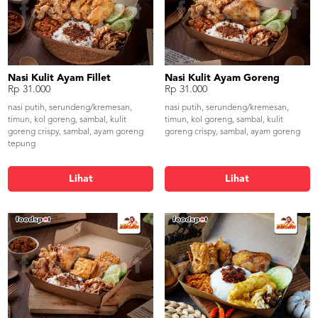
Nasi Kulit Ayam Fillet
Nasi Kulit Ayam Goreng
Rp 31.000
Rp 31.000
nasi putih, serundeng/kremesan,
nasi putih, serundeng/kremesan,
timun, kol goreng, sambal, kulit
timun, kol goreng, sambal, kulit
goreng crispy, sambal, ayam goreng
goreng crispy, sambal, ayam goreng
tepung
Lihat
Lihat