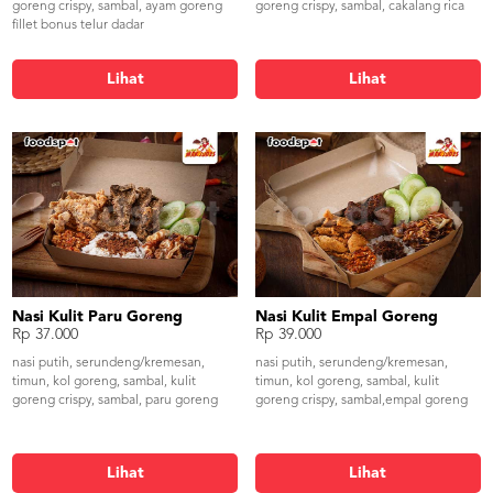
goreng crispy, sambal, ayam goreng
goreng crispy, sambal, cakalang rica
fillet bonus telur dadar
Lihat
Lihat
Nasi Kulit Paru Goreng
Nasi Kulit Empal Goreng
Rp 37.000
Rp 39.000
nasi putih, serundeng/kremesan,
nasi putih, serundeng/kremesan,
timun, kol goreng, sambal, kulit
timun, kol goreng, sambal, kulit
goreng crispy, sambal, paru goreng
goreng crispy, sambal,empal goreng
Lihat
Lihat