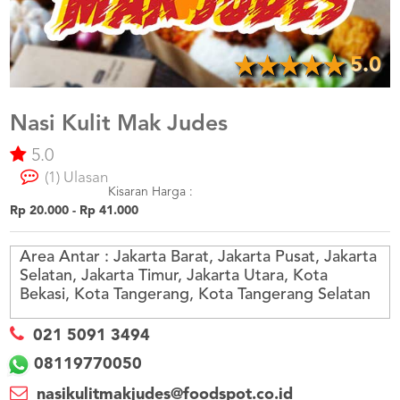
US
CATERERS
BLOG
5.0
TERMS
&
CONDITIONS
Nasi Kulit Mak Judes
5.0
CALL
CENTER
(1) Ulasan
021
5091
Kisaran Harga :
3494
Rp 20.000 - Rp 41.000
LOGIN
DAFTAR
Area Antar :
Jakarta Barat, Jakarta Pusat, Jakarta
Selatan, Jakarta Timur, Jakarta Utara, Kota
Bekasi, Kota Tangerang, Kota Tangerang Selatan
021 5091 3494
08119770050
nasikulitmakjudes@foodspot.co.id