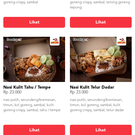
goreng crispy, sambal
goreng crispy, sambal, terong goreng
tepung
Lihat
Lihat
Nasi Kulit Tahu / Tempe
Nasi Kulit Telur Dadar
Rp 23.000
Rp 23.000
nasi putih, serundeng/kremesan,
nasi putih, serundeng/kremesan,
timun, kol goreng, sambal, kulit
timun, kol goreng, sambal, kulit
goreng crispy, sambal, tahu / tempe
goreng crispy, sambal, telur dadar
Lihat
Lihat