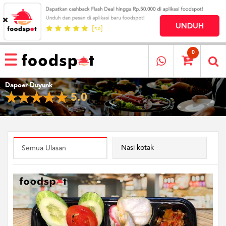
HOME
MENU
0
RESTAURANT
Dapoer Duyunk
CARA
5.0
PESAN
OUR
COMPANY
KATA
MEREKA
Nasi kotak
Semua Ulasan
KATALOG
LOYALTY
PROGRAM
FAQ
ABOUT