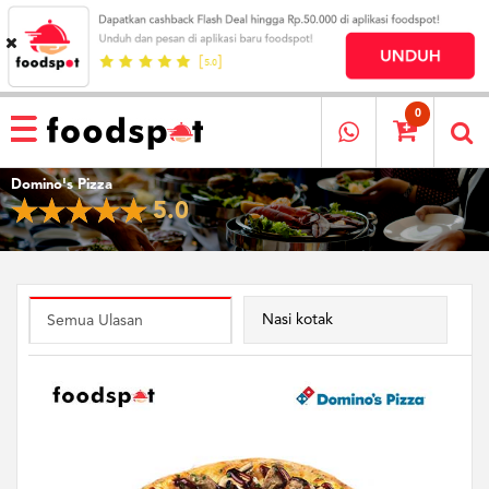
HOME
MENU
0
RESTAURANT
Domino's Pizza
CARA
5.0
PESAN
OUR
COMPANY
KATA
MEREKA
Nasi kotak
Semua Ulasan
KATALOG
LOYALTY
PROGRAM
FAQ
ABOUT