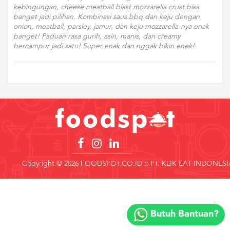
kebingungan, cheese meatball blast mozzarella crust bisa
banget jadi pilihan. Kombinasi saus bbq dan keju dengan
onion, meatball, parsley, jamur, dan keju mozzarella-nya enak
banget! Paduan rasa gurih, asin, manis, dan creamy
bercampur jadi satu! Super enak dan nggak bikin enek!
Copyright © 2026 FOODSPOT.CO.ID :: PT. KLIK EAT INDONESI
Copyright
©
Butuh Bantuan?
2018
FOODSPOT.CO.ID