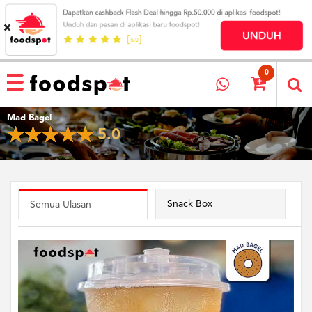
HOME
MENU
0
RESTAURANT
Mad Bagel
CARA
5.0
PESAN
OUR
COMPANY
KATA
MEREKA
Snack Box
Semua Ulasan
KATALOG
LOYALTY
PROGRAM
FAQ
ABOUT