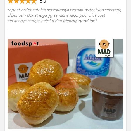
5.0
repeat order setelah sebelumnya pernah order juga sekarang
dibonusin donat juga yg sama2 enakk. poin plus cust
servicenya sangat helpful dan friendly. good job!