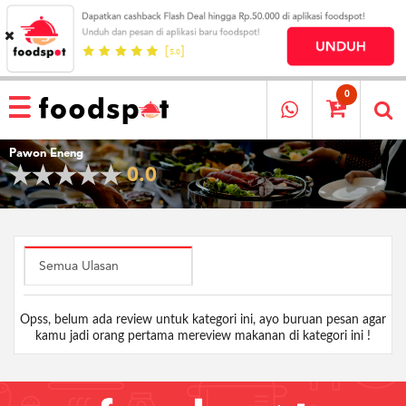
HOME
MENU
0
RESTAURANT
Pawon Eneng
CARA
0.0
PESAN
OUR
COMPANY
KATA
MEREKA
Semua Ulasan
KATALOG
Opss, belum ada review untuk kategori ini, ayo buruan pesan agar
LOYALTY
kamu jadi orang pertama mereview makanan di kategori ini !
PROGRAM
FAQ
ABOUT