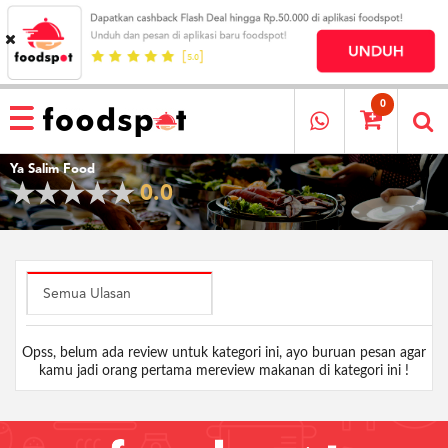
HOME
MENU
0
RESTAURANT
Ya Salim Food
CARA
0.0
PESAN
OUR
COMPANY
KATA
MEREKA
Semua Ulasan
KATALOG
Opss, belum ada review untuk kategori ini, ayo buruan pesan agar
LOYALTY
kamu jadi orang pertama mereview makanan di kategori ini !
PROGRAM
FAQ
ABOUT