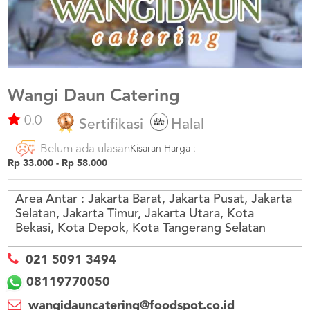
US
CATERERS
BLOG
TERMS
&
CONDITIONS
Wangi Daun Catering
0.0
CALL
Sertifikasi
Halal
CENTER
021
Belum ada ulasan
5091
Kisaran Harga :
3494
Rp 33.000 - Rp 58.000
LOGIN
DAFTAR
Area Antar :
Jakarta Barat, Jakarta Pusat, Jakarta
Selatan, Jakarta Timur, Jakarta Utara, Kota
Bekasi, Kota Depok, Kota Tangerang Selatan
021 5091 3494
08119770050
wangidauncatering@foodspot.co.id