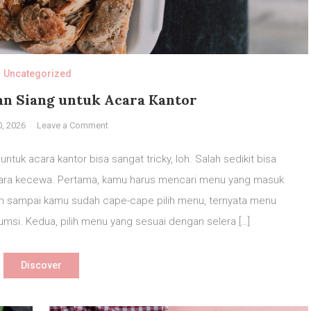
Uncategorized
n Siang untuk Acara Kantor
on
0, 2026
Leave a Comment
5
Ide
uk acara kantor bisa sangat tricky, loh. Salah sedikit bisa
Menu
ara kecewa. Pertama, kamu harus mencari menu yang masuk
Makan
n sampai kamu sudah cape-cape pilih menu, ternyata menu
Siang
untuk
umsi. Kedua, pilih menu yang sesuai dengan selera […]
Acara
Kantor
Discover