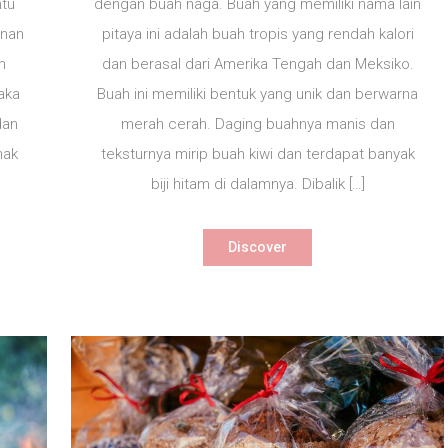
ntu
dengan buah naga. Buah yang memiliki nama lain
a
Naga
anan
pitaya ini adalah buah tropis yang rendah kalori
Berikut
Ini!
h
dan berasal dari Amerika Tengah dan Meksiko.
aka
Buah ini memiliki bentuk yang unik dan berwarna
dan
merah cerah. Daging buahnya manis dan
nak
teksturnya mirip buah kiwi dan terdapat banyak
.
biji hitam di dalamnya. Dibalik […]
Discover