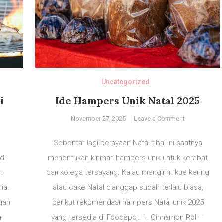
Uncategorized
i
Ide Hampers Unik Natal 2025
on
November 27, 2025
Leave a Comment
Ide
Hampers
Sebentar lagi perayaan Natal tiba, ini saatnya
Unik
di
menentukan kiriman hampers unik untuk kerabat
Natal
anan
h
dan kolega tersayang. Kalau mengirim kue kering
2025
un
ia.
atau cake Natal dianggap sudah terlalu biasa,
u
ngan
berikut rekomendasi hampers Natal unik 2025
ah!
a
yang tersedia di Foodspot! 1. Cinnamon Roll –