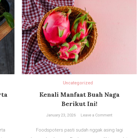
Uncategorized
rta
Kenali Manfaat Buah Naga
Berikut Ini!
on
January 23, 2026
Leave a Comment
Kenali
endasi
Manfaat
rta
Foodspoters pasti sudah nggak asing lagi
g
Buah