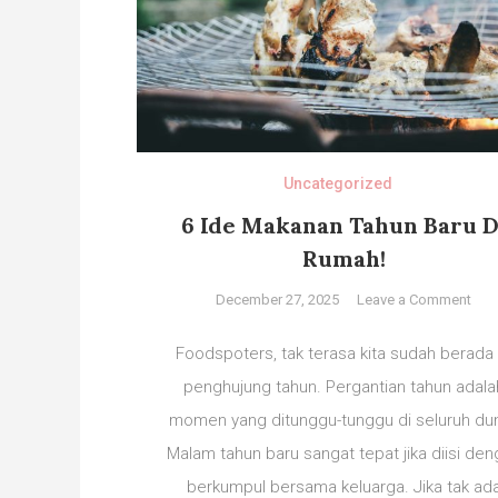
Uncategorized
6 Ide Makanan Tahun Baru D
Rumah!
on
December 27, 2025
Leave a Comment
6
Ide
Foodspoters, tak terasa kita sudah berada 
Mak
penghujung tahun. Pergantian tahun adala
Tah
momen yang ditunggu-tunggu di seluruh dun
Bar
Di
Malam tahun baru sangat tepat jika diisi de
Rum
berkumpul bersama keluarga. Jika tak ad