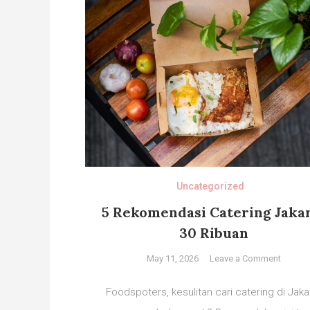
Uncategorized
5 Rekomendasi Catering Jaka
30 Ribuan
on
May 11, 2026
Leave a Comment
5
Rekom
Foodspoters, kesulitan cari catering di Jaka
Caterin